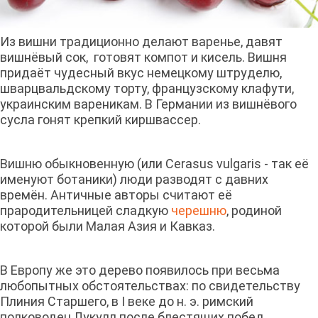
Из вишни традиционно делают варенье, давят
вишнёвый сок, готовят компот и кисель. Вишня
придаёт чудесный вкус немецкому штруделю,
шварцвальдскому торту, французскому клафути,
украинским вареникам. В Германии из вишнёвого
сусла гонят крепкий киршвассер.
Вишню обыкновенную (или Cerasus vulgaris - так её
именуют ботаники) люди разводят с давних
времён. Античные авторы считают её
прародительницей сладкую
черешню
, родиной
которой были Малая Азия и Кавказ.
В Европу же это дерево появилось при весьма
любопытных обстоятельствах: по свидетельству
Плиния Старшего, в I веке до н. э. римский
полководец Лукулл после блестящих побед,