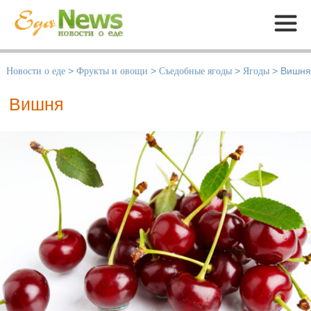
Меню
Новости о еде
>
Фрукты и овощи
>
Съедобные ягоды
>
Ягоды
>
Вишня
Вишня