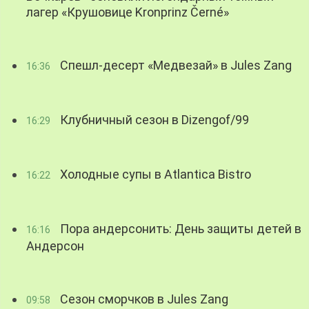
лагер «Крушовице Kronprinz Černé»
Спешл-десерт «Медвезай» в Jules Zang
16:36
Клубничный сезон в Dizengof/99
16:29
Холодные супы в Atlantica Bistro
16:22
Пора андерсонить: День защиты детей в
16:16
Андерсон
Сезон сморчков в Jules Zang
09:58