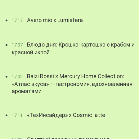
Avero mio x Lumisfera
17:17
Блюдо дня: Крошка-картошка с крабом и
17:07
красной икрой
Balzi Rossi × Mercury Home Collection:
17:02
«Атлас вкуса» — гастрономия, вдохновленная
ароматами
«ТехИнсайдер» х Cosmic latte
17:11