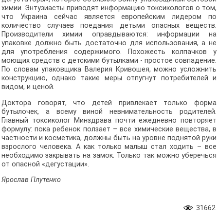
химии. Энтузиасты приводят информацию токсикологов о том,
что Украина сейчас является европейским лидером по
количество случаев поедания детьми опасных веществ.
Производители химии оправдываются: информации на
упаковке должно быть достаточно для использования, а не
для употребления содержимого. Похожесть колпачков у
моющих средств с детскими бутылками - простое совпадение.
По словам упаковщика Валерия Кривошея, можно усложнить
конструкцию, однако такие меры отпугнут потребителей и
видом, и ценой.
Доктора говорят, что детей привлекает только форма
бутылочек, а всему виной невнимательность родителей.
Главный токсиколог Минздрава почти ежедневно повторяет
формулу: пока ребенок ползает – все химические вещества, в
частности и косметика, должны быть на уровне поднятой руки
взрослого человека. А как только малыш стал ходить – все
необходимо закрывать на замок. Только так можно уберечься
от опасной «дегустации».
Ярослав Плутенко
31662