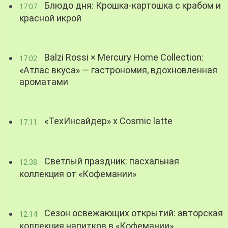
Блюдо дня: Крошка-картошка с крабом и
17:07
красной икрой
Balzi Rossi × Mercury Home Collection:
17:02
«Атлас вкуса» — гастрономия, вдохновленная
ароматами
«ТехИнсайдер» х Cosmic latte
17:11
Светлый праздник: пасхальная
12:38
коллекция от «Кофемании»
Сезон освежающих открытий: авторская
12:14
коллекция напитков в «Кофемании»