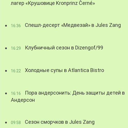
лагер «Крушовице Kronprinz Černé»
Спешл-десерт «Медвезай» в Jules Zang
16:36
Клубничный сезон в Dizengof/99
16:29
Холодные супы в Atlantica Bistro
16:22
Пора андерсонить: День защиты детей в
16:16
Андерсон
Сезон сморчков в Jules Zang
09:58