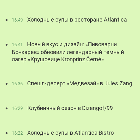
Холодные супы в ресторане Atlantica
16:49
Новый вкус и дизайн: «Пивоварни
16:41
Бочкарев» обновили легендарный темный
лагер «Крушовице Kronprinz Černé»
Спешл-десерт «Медвезай» в Jules Zang
16:36
Клубничный сезон в Dizengof/99
16:29
Холодные супы в Atlantica Bistro
16:22