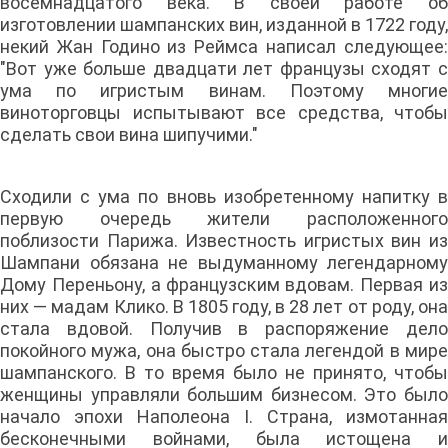
восемнадцатого века. В своей работе об
изготовлении шампанских вин, изданной в 1722 году,
некий Жан Годино из Реймса написал следующее:
"Вот уже больше двадцати лет французы сходят с
ума по игристым винам. Поэтому многие
виноторговцы испытывают все средства, чтобы
сделать свои вина шипучими."
Сходили с ума по вновь изобретенному напитку в
первую очередь жители расположенного
поблизости Парижа. Известность игристых вин из
Шампани обязана не выдуманному легендарному
Дому Переньону, а французским вдовам. Первая из
них — мадам Клико. В 1805 году, в 28 лет от роду, она
стала вдовой. Получив в распоряжение дело
покойного мужа, она быстро стала легендой в мире
шампанского. В то время было не принято, чтобы
женщины управляли большим бизнесом. Это было
начало эпохи Наполеона I. Страна, измотанная
бесконечными войнами, была истощена и