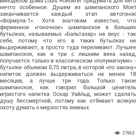
виноделов дома Louis Roederer придумать для него
нечто особенное. Душем из шампанского Moet
заканчивается каждый этап автогонок
«Формула-1». Хотя знатокам известно, что
фирменное «гоночное» шампанское в больших
бутылках, называемых «Бальтазар» на вкус - так
себе, потому что его в таких бутылках не
выдерживают, а просто туда переливают. Лучшее
шампанское, как и три с лишним века назад,
получается только в классическом «полумагнуме» -
бутылке объемом 0,75 литра, в которой «по закону»
напиток должен выдерживаться не менее 18
месяцев, а лучше три года. Только такое
шампанское, как говорил большой ценитель
игристого напитка Оскар Уайльд, может сделать
душу бессмертной, потому как отбивает всякую
охоту думать о мерзостях земных.
27863