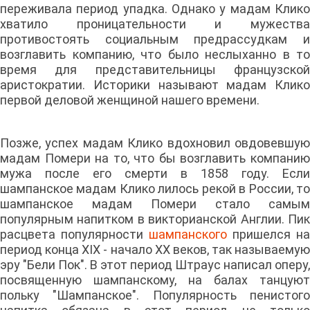
переживала период упадка. Однако у мадам Клико
хватило проницательности и мужества
противостоять социальным предрассудкам и
возглавить компанию, что было неслыханно в то
время для представительницы французской
аристократии. Историки называют мадам Клико
первой деловой женщиной нашего времени.
Позже, успех мадам Клико вдохновил овдовевшую
мадам Помери на то, что бы возглавить компанию
мужа после его смерти в 1858 году. Если
шампанское мадам Клико лилось рекой в России, то
шампанское мадам Помери стало самым
популярным напитком в викторианской Англии. Пик
расцвета популярности
шампанского
пришелся на
период конца XIX - начало XX веков, так называемую
эру "Бели Пок". В этот период Штраус написал оперу,
посвященную шампанскому, на балах танцуют
польку "Шампанское". Популярность пенистого