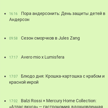
Пора андерсонить: День защиты детей в
16:16
Андерсон
Сезон сморчков в Jules Zang
09:58
Avero mio x Lumisfera
17:17
Блюдо дня: Крошка-картошка с крабом и
17:07
красной икрой
Balzi Rossi × Mercury Home Collection:
17:02
«Атлас вкуса» — гастрономия, вдохновленная