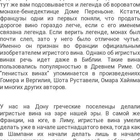
тут же вам подсовывается и легенда об вороватом
монахе-бенедектинце Доме Переньоне. Кстати,
французы одни из первых поняли, что продать
дорогое вино гораздо легче, если с его именем
связана легенда. Если верить легенде, монах был
почти слеп, зато у него было отличное чутье.
Именно он признан во Франции официальным
изобретателем игристого вина. Однако об игристых
винах речь идет даже в Библии. Такие вина
пользовались популярностью в Древнем Риме. О
"пенистых винах" упоминается в произведениях
Гомера и Вергилия, Шота Руставели, Омара Хайяма
и многих других авторов.
У нас на Дону греческие поселенцы делали
игристые вина на заре нашей эры. В самой же
Франции, на юге, в Лиму, игристые вина умели
делать уже в начале шестнадцатого века, тогда как
в Шампани их начали делать лишь в начале