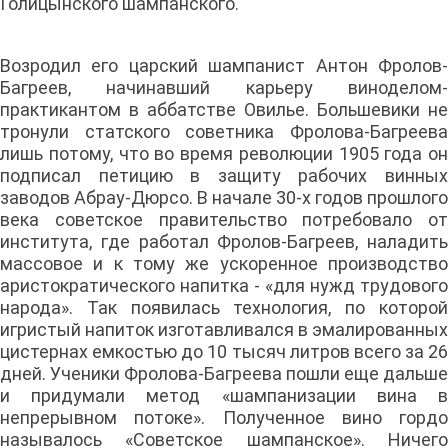
Голицынского шампанского.
Возродил его царский шампанист Антон Фролов-
Багреев, начинавший карьеру виноделом-
практикантом в аббатстве Овилье. Большевики не
тронули статского советника Фролова-Багреева
лишь потому, что во время революции 1905 года он
подписал петицию в защиту рабочих винных
заводов Абрау-Дюрсо. В начале 30-х годов прошлого
века советское правительство потребовало от
института, где работал Фролов-Багреев, наладить
массовое и к тому же ускоренное производство
аристократического напитка - «для нужд трудового
народа». Так появилась технология, по которой
игристый напиток изготавливался в эмалированных
цистернах емкостью до 10 тысяч литров всего за 26
дней. Ученики Фролова-Багреева пошли еще дальше
и придумали метод «шампанизации вина в
непрерывном потоке». Полученное вино гордо
называлось «Советское шампанское». Ничего