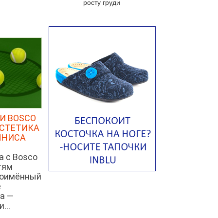
росту груди
яйцом
Авголемоно
Том ям с тофу
Ирландский картофельный суп
Суп из пастернака
Пряный морковный суп во время
зимних холодов
Тосканский фасолевый суп
И BOSCO
Американский суп из красной
ЭСТЕТИКА
фасоли с сальсой гуакамоле
ННИСА
Острый чечевичный суп с
кремом из петрушки
а с Bosco
тям
Суп с лапшой рамен в
ноимённый
Токийском стиле
е
Малайзийская лакса с
а —
креветками
...
Японский суп-лапша