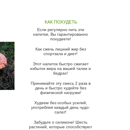
Грибной суп
Томатный суп с кремом из
КАК ПОХУДЕТЬ
красного перца
Если регулярно пить эти
Парижский луковый суп
напитки, Вы гарантированно
похудеете!
Суп из спаржи и горошка с
сыром пармезан
Как сжечь лишний жир без
спортзала и диет!
Суп-крем из цветной капусты
Этот напиток быстро сжигает
Французский луковый суп
избыток жира на вашей талии и
бедрах!
Суп из баклажанов с моцареллой
и гремолатой
Принимайте эту смесь 2 раза в
Грибной крем-суп с кростини с
день и быстро худейте без
козьим сыром
физической нагрузки!
Суп мисо с зеленым луком и
Худеем без особых усилий,
тофу
употребляя каждый день чудо-
салат!
Суп из помидоров черри с песто
из рукколы
Забудьте о силиконе! Шесть
растений, которые способствуют
Португальский чесночный суп с