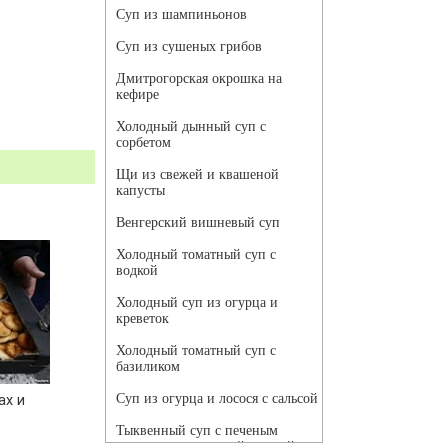
Суп из шампиньонов
Суп из сушеных грибов
Дмитрогорская окрошка на
кефире
Холодный дынный суп с
сорбетом
Щи из свежей и квашеной
капусты
Венгерский вишневый суп
Холодный томатный суп с
водкой
Холодный суп из огурца и
креветок
Холодный томатный суп с
базиликом
Суп из огурца и лосося с сальсой
ах и
Тыквенный суп с печеным
чесноком и томатной сальсой