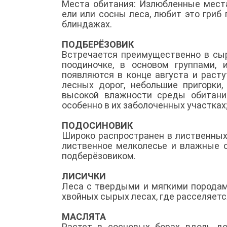
Места обитания: Излюбленные места
ели или сосны леса, любит это гриб
блиндажах.
ПОДБЕРЁЗОВИК
Встречается преимущественно в сыр
поодиночке, в основом группами, 
появляются в конце августа и раст
лесных дорог, небольшие пригорки,
высокой влажности среды обитания
особенно в их заболоченных участках;
ПОДОСИНОВИК
Широко распространен в лиственных
лиственное мелколесье и влажные о
подберёзовиком.
ЛИСИЧКИ
Леса с твердыми и мягкими породам
хвойных сырых лесах, где расселяет
МАСЛЯТА
Растет в сосновых борах вдоль до