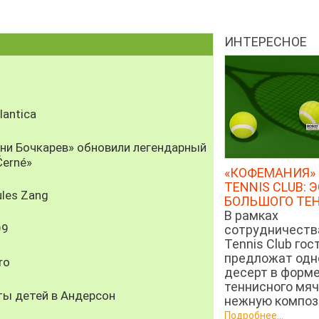
ИНТЕРЕСНОЕ
antica
рни Бочкарев» обновили легендарный
Černé»
«КОФЕМАНИЯ» 
TENNIS CLUB: 
les Zang
БОЛЬШОГО ТЕ
В рамках
99
сотрудничеств
Tennis Club гос
предложат од
ro
десерт в форм
теннисного мяч
ты детей в Андерсон
нежную компози
Подробнее...