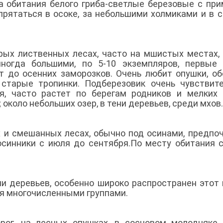
 обитания белого гриба-светлые березовые с пр
 прятаться в осоке, за небольшими холмиками и в 
ых лиственных лесах, часто на мшистых местах,
иногда большими, по 5-10 экземпляров, первые
ут до осенних заморозков. Очень любит опушки, о
 старые тропинки. Подберезовик очень чувствит
, часто растет по берегам родников и мелких 
 около небольших озер, в тени деревьев, среди мхов.
 и смешанных лесах, обычно под осинами, предпо
синники с июля до сентября.По месту обитания 
и деревьев, особенно широко распространен этот 
ся многочисленными группами.
рог, на лесных опушках, в сосновом молодняке