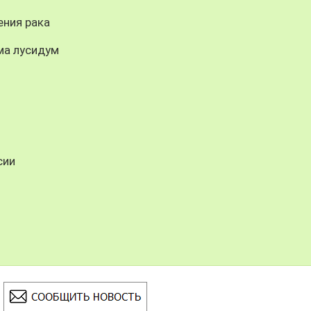
ения рака
ма лусидум
сии