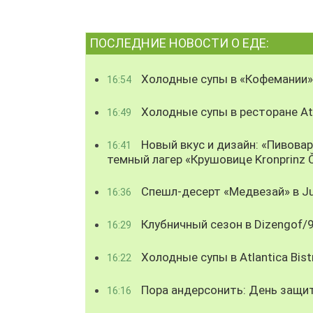
ПОСЛЕДНИЕ НОВОСТИ О ЕДЕ:
Холодные супы в «Кофемании»
16:54
Холодные супы в ресторане Atl
16:49
Новый вкус и дизайн: «Пивова
16:41
темный лагер «Крушовице Kronprinz 
Спешл-десерт «Медвезай» в Ju
16:36
Клубничный сезон в Dizengof/
16:29
Холодные супы в Atlantica Bist
16:22
Пора андерсонить: День защи
16:16