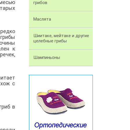
имесью
грибов
старых
Маслята
 редко
Шиитаке, мейтаке и другие
 грибы
целебные грибы
бочины
елен к
речек,
Шампиньоны
читает
схож с
гриб в
 среди