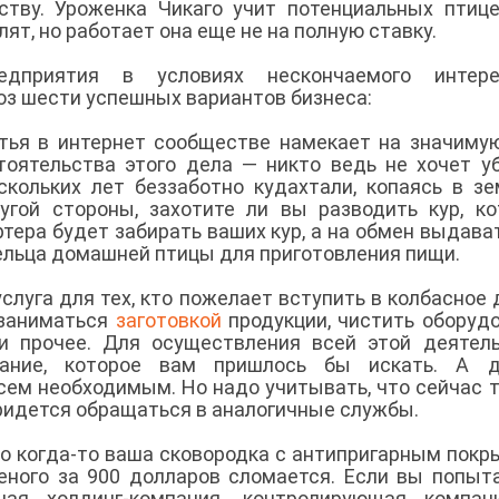
ству. Уроженка Чикаго учит потенциальных птиц
ят, но работает она еще не на полную ставку.
дприятия в условиях нескончаемого интер
оз шести успешных вариантов бизнеса:
татья в интернет сообществе намекает на значиму
тоятельства этого дела — никто ведь не хочет у
скольких лет беззаботно кудахтали, копаясь в зе
угой стороны, захотите ли вы разводить кур, к
тера будет забирать ваших кур, а на обмен выдава
ельца домашней птицы для приготовления пищи.
услуга для тех, кто пожелает вступить в колбасное 
 заниматься
заготовкой
продукции, чистить оборуд
и прочее. Для осуществления всей этой деятел
вание, которое вам пришлось бы искать. А д
сем необходимым. Но надо учитывать, что сейчас 
придется обращаться в аналогичные службы.
то когда-то ваша сковородка с антипригарным покр
ного за 900 долларов сломается. Если вы попыт
ная холдинг-компания, контролирующая компан