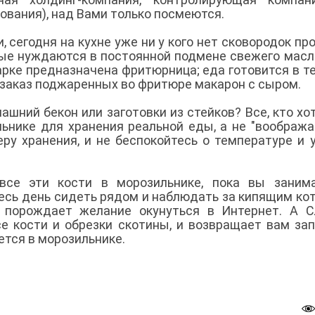
вания), над Вами только посмеются.
 сегодня на кухне уже ни у кого нет сковородок пр
орые нуждаются в постоянной подмене свежего масл
арке предназначена фритюрница; еда готовится в т
й заказ поджаренных во фритюре макарон с сыром.
ашний бекон или заготовки из стейков? Все, кто хо
ьнике для хранения реальной еды, а не "вообража
ру хранения, и не беспокойтесь о температуре и 
 все эти кости в морозильнике, пока вы заним
есь день сидеть рядом и наблюдать за кипящим кот
, порождает желание окунуться в Интернет. А 
е кости и обрезки скотины, и возвращает вам за
ется в морозильнике.