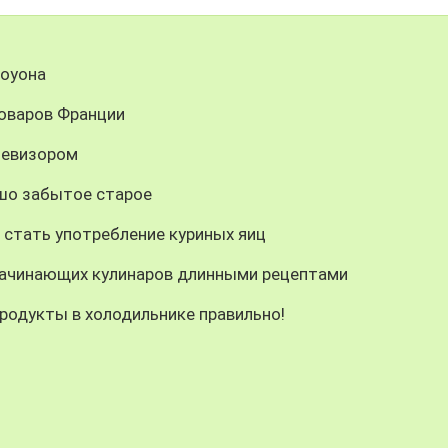
гоуона
оваров Франции
левизором
ошо забытое старое
 стать употребление куриных яиц
 начинающих кулинаров длинными рецептами
продукты в холодильнике правильно!