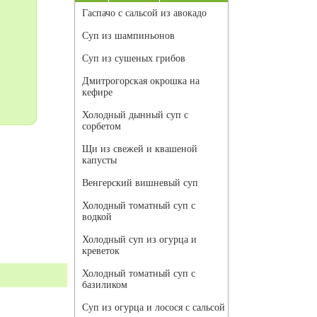
Гаспачо с сальсой из авокадо
Суп из шампиньонов
Суп из сушеных грибов
Дмитрогорская окрошка на
кефире
Холодный дынный суп с
сорбетом
Щи из свежей и квашеной
капусты
Венгерский вишневый суп
Холодный томатный суп с
водкой
Холодный суп из огурца и
креветок
Холодный томатный суп с
базиликом
Суп из огурца и лосося с сальсой