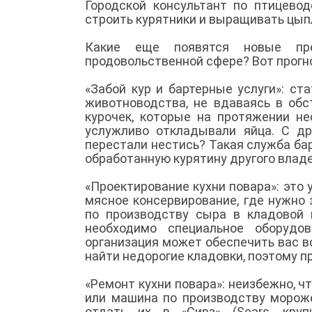
Городской консультант по птицевод
строить курятники и выращивать цыпл
Какие еще появятся новые пре
продовольственной сфере? Вот прогн
«Забой кур и бартерные услуги»: с
животноводства, не вдаваясь в обс
курочек, которые на протяжении не
услужливо откладывали яйца. С др
перестали нестись? Такая служба бар
обработанную курятину другого влад
«Проектирование кухни повара»: это 
мясное консервирование, где нужно
по производству сыра в кладовой 
необходимо специальное оборудо
организация может обеспечить вас в
найти недорогие кладовки, поэтому 
«Ремонт кухни повара»: неизбежно, ч
или машина по производству мороже
отдать их в «Сирз» (Sears, круп