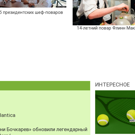
б президентских шеф-поваров
14-летний повар Флинн Мак
ИНТЕРЕСНОЕ
antica
рни Бочкарев» обновили легендарный