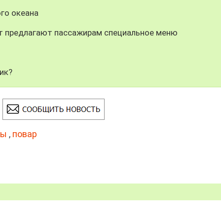
го океана
ст предлагают пассажирам специальное меню
ик?
ры
,
повар