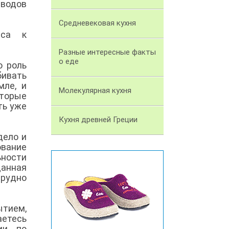
еводов
Средневековая кухня
еса к
Разные интересные факты
о еде
ю роль
бивать
мле, и
Молекулярная кухня
оторые
ть уже
Кухня древней Греции
дело и
ование
ьности
анная
трудно
ытием,
аетесь
ии по