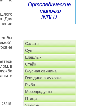
ошлого
а. Для
ечение
тел бы
емой".
Салаты
уровне
Суп
Шашлык
аетесь
Стейк
лом, в
Служба
Вкусная свинина
пасы в
Говядина в духовке
Рыба
Морепродукты
Птица
25345
Закуски