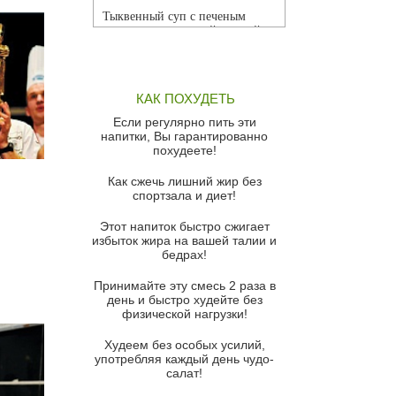
Тыквенный суп с печеным
чесноком и томатной сальсой
Грибной суп
Томатный суп с кремом из
КАК ПОХУДЕТЬ
красного перца
Если регулярно пить эти
Парижский луковый суп
напитки, Вы гарантированно
похудеете!
Суп из спаржи и горошка с
сыром пармезан
Как сжечь лишний жир без
спортзала и диет!
Суп-крем из цветной капусты
Этот напиток быстро сжигает
Французский луковый суп
избыток жира на вашей талии и
бедрах!
Суп из баклажанов с моцареллой
и гремолатой
Принимайте эту смесь 2 раза в
Грибной крем-суп с кростини с
день и быстро худейте без
козьим сыром
физической нагрузки!
Суп мисо с зеленым луком и
Худеем без особых усилий,
тофу
употребляя каждый день чудо-
салат!
Суп из помидоров черри с песто