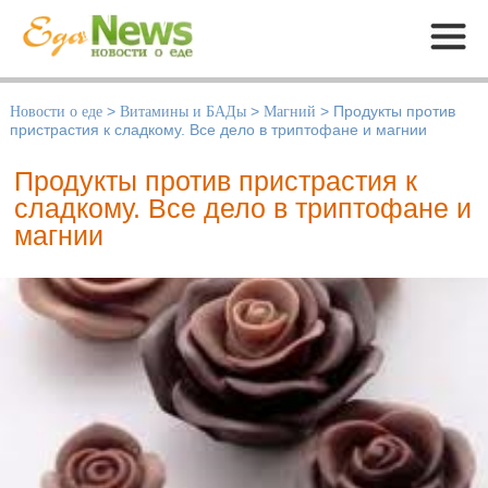
Меню
Новости о еде
>
Витамины и БАДы
>
Магний
>
Продукты против
пристрастия к сладкому. Все дело в триптофане и магнии
Продукты против пристрастия к
сладкому. Все дело в триптофане и
магнии