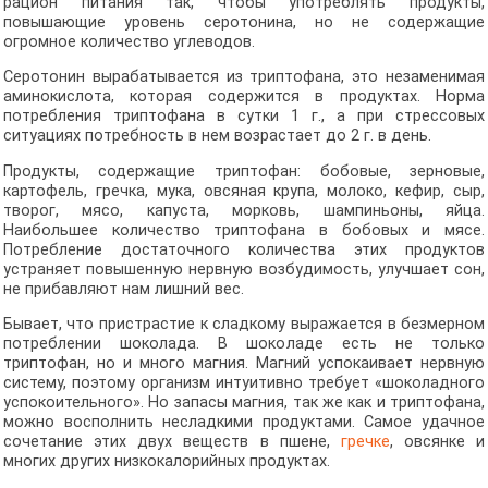
рацион питания так, чтобы употреблять продукты,
повышающие уровень серотонина, но не содержащие
огромное количество углеводов.
Серотонин вырабатывается из триптофана, это незаменимая
аминокислота, которая содержится в продуктах. Норма
потребления триптофана в сутки 1 г., а при стрессовых
ситуациях потребность в нем возрастает до 2 г. в день.
Продукты, содержащие триптофан: бобовые, зерновые,
картофель, гречка, мука, овсяная крупа, молоко, кефир, сыр,
творог, мясо, капуста, морковь, шампиньоны, яйца.
Наибольшее количество триптофана в бобовых и мясе.
Потребление достаточного количества этих продуктов
устраняет повышенную нервную возбудимость, улучшает сон,
не прибавляют нам лишний вес.
Бывает, что пристрастие к сладкому выражается в безмерном
потреблении шоколада. В шоколаде есть не только
триптофан, но и много магния. Магний успокаивает нервную
систему, поэтому организм интуитивно требует «шоколадного
успокоительного». Но запасы магния, так же как и триптофана,
можно восполнить несладкими продуктами. Самое удачное
сочетание этих двух веществ в пшене,
гречке
, овсянке и
многих других низкокалорийных продуктах.