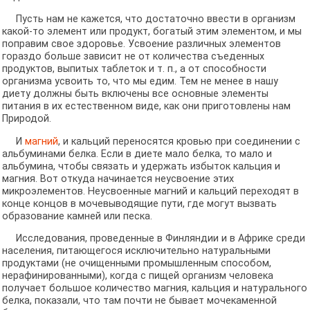
Пусть нам не кажется, что достаточно ввести в организм
какой-то элемент или продукт, богатый этим элементом, и мы
поправим свое здоровье. Усвоение различных элементов
гораздо больше зависит не от количества съеденных
продуктов, выпитых таблеток и т. п., а от способности
организма усвоить то, что мы едим. Тем не менее в нашу
диету должны быть включены все основные элементы
питания в их естественном виде, как они приготовлены нам
Природой.
И
магний
, и кальций переносятся кровью при соединении с
альбуминами белка. Если в диете мало белка, то мало и
альбумина, чтобы связать и удержать избыток кальция и
магния. Вот откуда начинается неусвоение этих
микроэлементов. Неусвоенные магний и кальций переходят в
конце концов в мочевыводящие пути, где могут вызвать
образование камней или песка.
Исследования, проведенные в Финляндии и в Африке среди
населения, питающегося исключительно натуральными
продуктами (не очищенными промышленным способом,
нерафинированными), когда с пищей организм человека
получает большое количество магния, кальция и натурального
белка, показали, что там почти не бывает мочекаменной