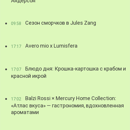
Андерсон
Сезон сморчков в Jules Zang
09:58
Avero mio x Lumisfera
17:17
Блюдо дня: Крошка-картошка с крабом и
17:07
красной икрой
Balzi Rossi × Mercury Home Collection:
17:02
«Атлас вкуса» — гастрономия, вдохновленная
ароматами