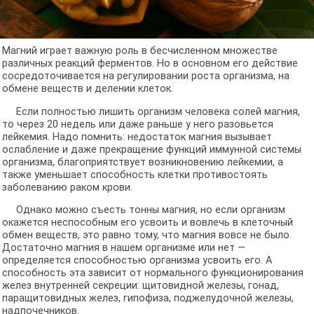
Магний играет важную роль в бесчисленном множестве
различных реакций ферментов. Но в основном его действие
сосредоточивается на регулировании роста организма, на
обмене веществ и делении клеток.
Если полностью лишить организм человека солей магния,
то через 20 недель или даже раньше у него разовьется
лейкемия. Надо помнить: недостаток магния вызывает
ослабление и даже прекращение функций иммунной системы
организма, благоприятствует возникновению лейкемии, а
также уменьшает способность клетки противостоять
заболеванию раком крови.
Однако можно съесть тонны магния, но если организм
окажется неспособным его усвоить и вовлечь в клеточный
обмен веществ, это равно тому, что магния вовсе не было.
Достаточно магния в нашем организме или нет —
определяется способностью организма усвоить его. А
способность эта зависит от нормального функционирования
желез внутренней секреции: щитовидной железы, гонад,
паращитовидных желез, гипофиза, поджелудочной железы,
надпочечников.