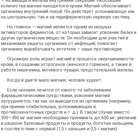
— на мышцы и железы внутренней секреции. Небольшие
количества магния находятся в крови. Магний обеспечивает
организму внутренний покой. Он действует успокаивающе как
на центральную, так и на периферическую нервную систему.
Но главное — магний является одним из мощных
активаторов ферментов, от которых зависит усвоение белка и
других органических веществ. Он необходим для участия в
механизмах защиты организма от инфекций, помогает
организму вырабатывать антитела — наше противоядие.
Огромную роль играет магний в процессе свертываемости
крови, в создании эстрогенов (женского гормона), а также в
работе кишечника, мочевого пузыря, предстательной железы.
Когда в диете мало магния, человек худеет.
Если человек лечится от какого-то заболевания
фармацевтическими средствами, усвоение магния
затрудняется, так как он выводится из организма (например,
при приеме слабительных, успокаивающих и
противозачаточных средств и т. д.). В таком случае вместо
300—450 мг магния необходимо принимать до 600 мг, увеличив
в рационе белковые продукты и продукты, богатые кальцием,
в соответствии с нормой (1,5 г кальция и 0,5 г магния).