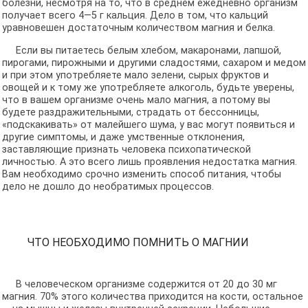
болезни, несмотря на то, что в среднем ежедневно организм
получает всего 4—5 г кальция. Дело в том, что кальций
уравновешен достаточным количеством магния и белка.
Если вы питаетесь белым хлебом, макаронами, лапшой,
пирогами, пирожными и другими сладостями, сахаром и медом
и при этом употребляете мало зелени, сырых фруктов и
овощей и к тому же употребляете алкоголь, будьте уверены,
что в вашем организме очень мало магния, а потому вы
будете раздражительными, страдать от бессонницы,
«подскакивать» от малейшего шума, у вас могут появиться и
другие симптомы, и даже умственные отклонения,
заставляющие признать человека психопатической
личностью. А это всего лишь проявления недостатка магния.
Вам необходимо срочно изменить способ питания, чтобы
дело не дошло до необратимых процессов.
ЧТО НЕОБХОДИМО ПОМНИТЬ О МАГНИИ
В человеческом организме содержится от 20 до 30 мг
магния. 70% этого количества приходится на кости, остальное