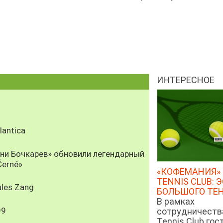
ИНТЕРЕСНОЕ
antica
рни Бочкарев» обновили легендарный
Černé»
«КОФЕМАНИЯ» 
TENNIS CLUB: 
les Zang
БОЛЬШОГО ТЕ
В рамках
99
сотрудничеств
Tennis Club гос