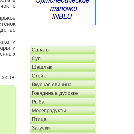
очек с
ырьков
стенок
одстве
зка и
тары и
Салаты
венных
Суп
Шашлык
Стейк
38119
Вкусная свинина
Говядина в духовке
Рыба
Морепродукты
Птица
Закуски