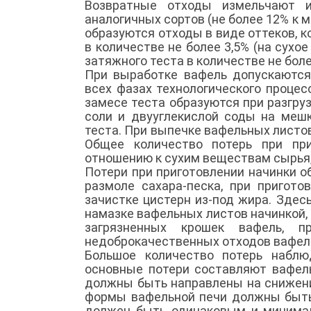
Возвратные отходы измельчают и
аналогичных сортов (не более 12% к 
образуются отходы в виде оттеков, 
в количестве не более 3,5% (на сухо
затяжного теста в количестве не боле
При выработке вафель допускаются 
всех фазах технологического процес
замесе теста образуются при разгруз
соли и двууглекислой соды на мешк
теста. При выпечке вафельных листов
Общее количество потерь при при
отношению к сухим веществам сырья,
Потери при приготовлении начинки о
размоле сахара-песка, при пригот
зачистке цистерн из-под жира. Здес
намазке вафельных листов начинкой,
загрязненных крошек вафель, 
недоброкачественных отходов вафел
Большое количество потерь наблю
основные потери составляют вафел
должны быть направлены на снижени
формы вафельной печи должны быть
должен быть одинаковым и минимал