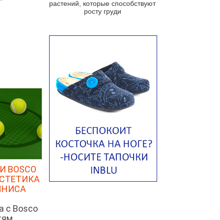
растений, которые способствуют
Португальский чесночный суп с
росту груди
яйцом
Авголемоно
Том ям с тофу
Ирландский картофельный суп
Суп из пастернака
Пряный морковный суп во время
зимних холодов
Тосканский фасолевый суп
Американский суп из красной
фасоли с сальсой гуакамоле
Острый чечевичный суп с
кремом из петрушки
И BOSCO
ЭСТЕТИКА
Суп с лапшой рамен в
ННИСА
Токийском стиле
Малайзийская лакса с
а с Bosco
креветками
тям