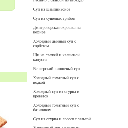
Гаспачо с сальсой из авокадо
Суп из шампиньонов
Суп из сушеных грибов
Дмитрогорская окрошка на
кефире
Холодный дынный суп с
сорбетом
Щи из свежей и квашеной
капусты
Венгерский вишневый суп
Холодный томатный суп с
водкой
Холодный суп из огурца и
креветок
Холодный томатный суп с
базиликом
Суп из огурца и лосося с сальсой