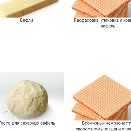
Вафли
Расфасовка, упаковка и хра
вафель
Тесто для сахарных вафель
Всемирный чемпионат 
скоростному поеданию ва