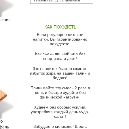
Тыквенный суп с печеным
чесноком и томатной сальсой
Грибной суп
нение
Томатный суп с кремом из
КАК ПОХУДЕТЬ
красного перца
Если регулярно пить эти
Парижский луковый суп
напитки, Вы гарантированно
похудеете!
Суп из спаржи и горошка с
сыром пармезан
Как сжечь лишний жир без
спортзала и диет!
Суп-крем из цветной капусты
Этот напиток быстро сжигает
Французский луковый суп
избыток жира на вашей талии и
бедрах!
Суп из баклажанов с моцареллой
и гремолатой
Принимайте эту смесь 2 раза в
Грибной крем-суп с кростини с
день и быстро худейте без
козьим сыром
физической нагрузки!
Суп мисо с зеленым луком и
Худеем без особых усилий,
тофу
употребляя каждый день чудо-
салат!
Суп из помидоров черри с песто
по
из рукколы
Забудьте о силиконе! Шесть
фель