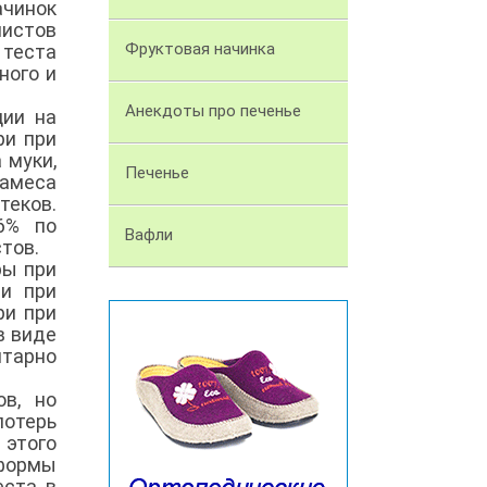
чинок
листов
Фруктовая начинка
 теста
ного и
Анекдоты про печенье
ции на
ри при
 муки,
Печенье
замеса
теков.
6% по
Вафли
тов.
ры при
 и при
ри при
в виде
тарно
в, но
потерь
 этого
 формы
еста в