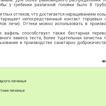
обы у гребенки различной головки было 8 труб
етлых оттеков, что достигается наращиванием коз
отвращает непосредственный контакт торцевых 
ок печи). Оттеки можно использовать в произв
е вафель способствует также бестарная перево
ывного замеса теста, более тщательная зачистка 
льзование в производстве санитарно доброкачест
дкого печенья
етнее печенье