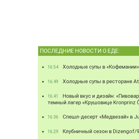
ПОСЛЕДНИЕ НОВОСТИ О ЕДЕ:
Холодные супы в «Кофемании»
16:54
Холодные супы в ресторане Atl
16:49
Новый вкус и дизайн: «Пивова
16:41
темный лагер «Крушовице Kronprinz 
Спешл-десерт «Медвезай» в Ju
16:36
Клубничный сезон в Dizengof/
16:29