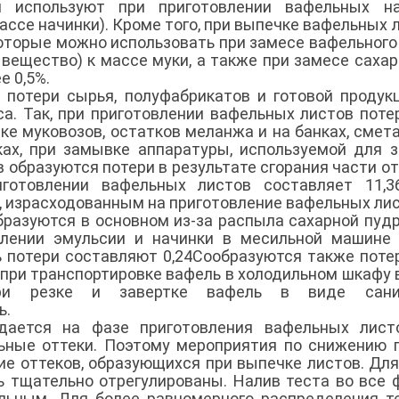
 используют при приготовлении вафельных на
массе начинки). Кроме того, при выпечке вафельных 
которые можно использовать при замесе вафельного
е вещество) к массе муки, а также при замесе сахар
е 0,5%.
потери сырья, полуфабрикатов и готовой продук
са. Так, при приготовлении вафельных листов поте
ке муковозов, остатков меланжа и на банках, смета
ах, при замывке аппаратуры, используемой для 
 образуются потери в результате сгорания части от
готовлении вафельных листов составляет 11,3
 израсходованным на приготовление вафельных лис
бразуются в основном из-за распыла сахарной пуд
овлении эмульсии и начинки в месильной машине
ь потери составляют 0,24Сообразуются также поте
 при транспортировке вафель в холодильном шкафу 
при резке и завертке вафель в виде сани
ь.
дается на фазе приготовления вафельных листо
ьные оттеки. Поэтому мероприятия по снижению 
е оттеков, образующихся при выпечке листов. Для
 тщательно отрегулированы. Налив теста во все
ьным. Для более равномерного распределения т