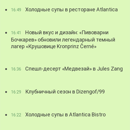
Холодные супы в ресторане Atlantica
16:49
Новый вкус и дизайн: «Пивоварни
16:41
Бочкарев» обновили легендарный темный
лагер «Крушовице Kronprinz Černé»
Спешл-десерт «Медвезай» в Jules Zang
16:36
Клубничный сезон в Dizengof/99
16:29
Холодные супы в Atlantica Bistro
16:22