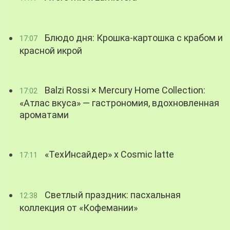
Блюдо дня: Крошка-картошка с крабом и
17:07
красной икрой
Balzi Rossi × Mercury Home Collection:
17:02
«Атлас вкуса» — гастрономия, вдохновленная
ароматами
«ТехИнсайдер» х Cosmic latte
17:11
Светлый праздник: пасхальная
12:38
коллекция от «Кофемании»