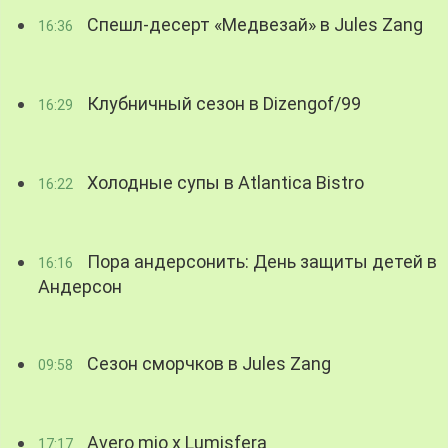
Спешл-десерт «Медвезай» в Jules Zang
16:36
Клубничный сезон в Dizengof/99
16:29
Холодные супы в Atlantica Bistro
16:22
Пора андерсонить: День защиты детей в
16:16
Андерсон
Сезон сморчков в Jules Zang
09:58
Avero mio x Lumisfera
17:17