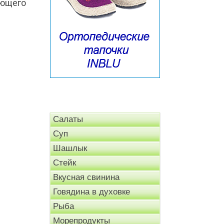
ующего
Салаты
Суп
Шашлык
Стейк
Вкусная свинина
Говядина в духовке
Рыба
Морепродукты