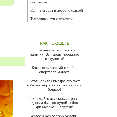
базиликом
Суп из огурца и лосося с сальсой
Тыквенный суп с печеным
чесноком и томатной сальсой
Грибной суп
Томатный суп с кремом из
КАК ПОХУДЕТЬ
красного перца
Если регулярно пить эти
Парижский луковый суп
напитки, Вы гарантированно
похудеете!
Суп из спаржи и горошка с
сыром пармезан
Как сжечь лишний жир без
спортзала и диет!
Суп-крем из цветной капусты
Этот напиток быстро сжигает
Французский луковый суп
избыток жира на вашей талии и
бедрах!
Суп из баклажанов с моцареллой
и гремолатой
Принимайте эту смесь 2 раза в
Грибной крем-суп с кростини с
день и быстро худейте без
козьим сыром
физической нагрузки!
Суп мисо с зеленым луком и
Худеем без особых усилий,