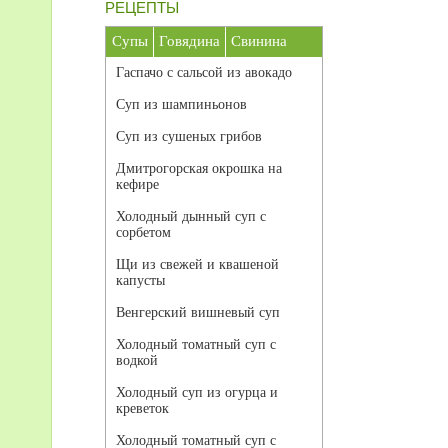
РЕЦЕПТЫ
Супы
Говядина
Свинина
Гаспачо с сальсой из авокадо
Суп из шампиньонов
Суп из сушеных грибов
Дмитрогорская окрошка на
кефире
Холодный дынный суп с
сорбетом
Щи из свежей и квашеной
капусты
Венгерский вишневый суп
Холодный томатный суп с
водкой
Холодный суп из огурца и
креветок
Холодный томатный суп с