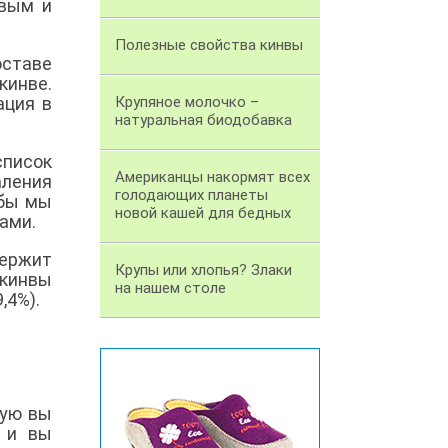
овым и
Полезные свойства кинвы
оставе
кинве.
ация в
Крупяное молочко –
натуральная биодобавка
писок
Американцы накормят всех
ления
голодающих планеты
обы мы
новой кашей для бедных
ами.
держит
Крупы или хлопья? Злаки
кинвы
на нашем столе
,4%).
рую вы
 и вы