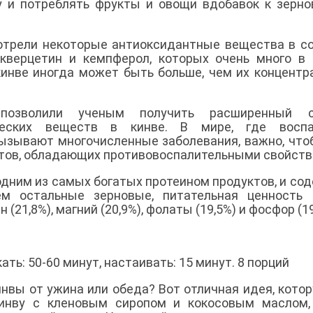
у и потреблять фрукты и овощи вдобавок к зерн
отрели некоторые антиоксидантные вещества в с
кверцетин и кемпферол, которых очень много в 
кинве иногда может быть больше, чем их концентр
позволили ученым получить расширенный с
ческих веществ в кинве. В мире, где воспа
вызывают многочисленные заболевания, важно, чт
ктов, обладающих противовоспалительными свойств
 одним из самых богатых протеином продуктов, и со
ем остальные зерновые, питательная ценность 
(21,8%), магний (20,9%), фолаты (19,5%) и фосфор (19
ть: 50-60 минут, настаивать: 15 минут. 8 порций
инвы от ужина или обеда? Вот отличная идея, кото
инву с кленовым сиропом и кокосовым маслом,