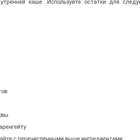
 утренней каше. Используйте остатки для след
тов
квы
Фаренгейту
ешайте с перечисленными выше ингредиентами