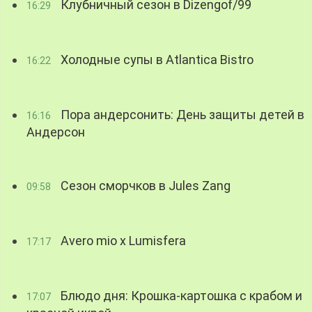
Клубничный сезон в Dizengof/99
16:29
Холодные супы в Atlantica Bistro
16:22
Пора андерсонить: День защиты детей в
16:16
Андерсон
Сезон сморчков в Jules Zang
09:58
Avero mio x Lumisfera
17:17
Блюдо дня: Крошка-картошка с крабом и
17:07