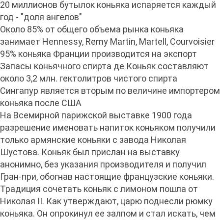
20 миллионов бутылок коньяка испаряется каждый
год - "доля ангелов"
Около 85% от общего объема рынка коньяка
занимает Hennessy, Remy Martin, Martell, Courvoisier
95% коньяка Франции производится на экспорт
Запасы коньячного спирта де Коньяк составляют
около 3,2 млн. гектолитров чистого спирта
Сингапур является вторым по величине импортером
коньяка после США
На Всемирной парижской выставке 1900 года
разрешение именовать напиток коньяком получили
только армянские коньяки с завода Николая
Шустова. Коньяк был прислан на выставку
анонимно, без указания производителя и получил
Гран-при, обогнав настоящие французские коньяки.
Традиция сочетать коньяк с лимоном пошла от
Николая II. Как утверждают, царю поднесли рюмку
коньяка. Он опрокинул ее залпом и стал искать, чем