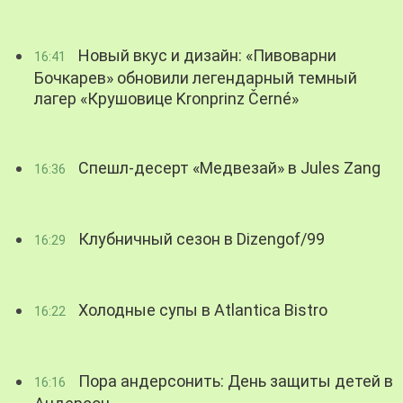
Новый вкус и дизайн: «Пивоварни
16:41
Бочкарев» обновили легендарный темный
лагер «Крушовице Kronprinz Černé»
Спешл-десерт «Медвезай» в Jules Zang
16:36
Клубничный сезон в Dizengof/99
16:29
Холодные супы в Atlantica Bistro
16:22
Пора андерсонить: День защиты детей в
16:16