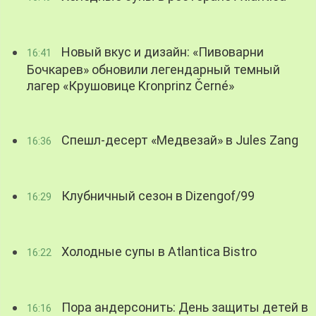
Новый вкус и дизайн: «Пивоварни
16:41
Бочкарев» обновили легендарный темный
лагер «Крушовице Kronprinz Černé»
Спешл-десерт «Медвезай» в Jules Zang
16:36
Клубничный сезон в Dizengof/99
16:29
Холодные супы в Atlantica Bistro
16:22
Пора андерсонить: День защиты детей в
16:16