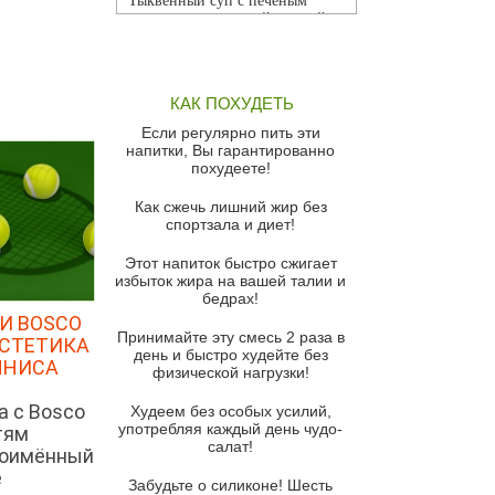
Тыквенный суп с печеным
чесноком и томатной сальсой
Грибной суп
Томатный суп с кремом из
КАК ПОХУДЕТЬ
красного перца
Если регулярно пить эти
Парижский луковый суп
напитки, Вы гарантированно
похудеете!
Суп из спаржи и горошка с
сыром пармезан
Как сжечь лишний жир без
спортзала и диет!
Суп-крем из цветной капусты
Этот напиток быстро сжигает
Французский луковый суп
избыток жира на вашей талии и
бедрах!
Суп из баклажанов с моцареллой
и гремолатой
И BOSCO
Принимайте эту смесь 2 раза в
ЭСТЕТИКА
Грибной крем-суп с кростини с
день и быстро худейте без
ННИСА
козьим сыром
физической нагрузки!
Суп мисо с зеленым луком и
а с Bosco
Худеем без особых усилий,
тофу
употребляя каждый день чудо-
тям
салат!
ноимённый
Суп из помидоров черри с песто
е
из рукколы
Забудьте о силиконе! Шесть