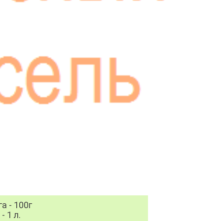
а - 100г
- 1 л.