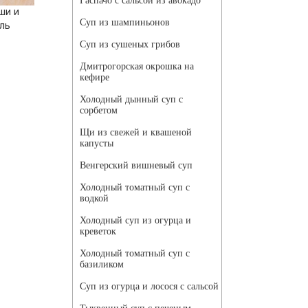
Гаспачо с сальсой из авокадо
ши и
Суп из шампиньонов
ль
Суп из сушеных грибов
Дмитрогорская окрошка на
кефире
Холодный дынный суп с
сорбетом
Щи из свежей и квашеной
капусты
Венгерский вишневый суп
Холодный томатный суп с
водкой
Холодный суп из огурца и
креветок
Холодный томатный суп с
базиликом
Суп из огурца и лосося с сальсой