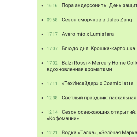
Пора андерсонить: День защи
16:16
Сезон сморчков в Jules Zang
09:58
Avero mio x Lumisfera
17:17
Блюдо дня: Крошка-картошка с
17:07
Balzi Rossi × Mercury Home Coll
17:02
вдохновленная ароматами
«ТехИнсайдер» х Cosmic latte
17:11
Светлый праздник: пасхальная
12:38
Сезон освежающих открытий: 
12:14
«Кофемании»
Водка «Талка», «Зелёная Марка
12:21