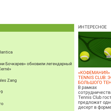
ИНТЕРЕСНОЕ
antica
рни Бочкарев» обновили легендарный
Černé»
«КОФЕМАНИЯ» 
TENNIS CLUB: 
les Zang
БОЛЬШОГО ТЕ
В рамках
99
сотрудничеств
Tennis Club гос
предложат од
ro
десерт в форм