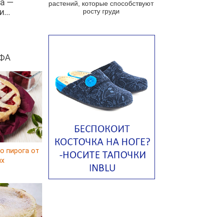
а —
растений, которые способствуют
Португальский чесночный суп с
...
росту груди
яйцом
Авголемоно
Том ям с тофу
ФА
Ирландский картофельный суп
Суп из пастернака
Пряный морковный суп во время
зимних холодов
Тосканский фасолевый суп
Американский суп из красной
фасоли с сальсой гуакамоле
о пирога от
Острый чечевичный суп с
ux
кремом из петрушки
Суп с лапшой рамен в
Токийском стиле
Малайзийская лакса с
креветками