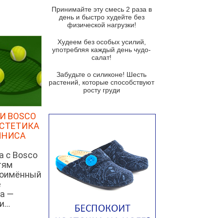
и гремолатой
Принимайте эту смесь 2 раза в
Грибной крем-суп с кростини с
день и быстро худейте без
козьим сыром
физической нагрузки!
Суп мисо с зеленым луком и
Худеем без особых усилий,
тофу
употребляя каждый день чудо-
салат!
Суп из помидоров черри с песто
из рукколы
Забудьте о силиконе! Шесть
растений, которые способствуют
Португальский чесночный суп с
росту груди
яйцом
Авголемоно
И BOSCO
ЭСТЕТИКА
Том ям с тофу
ННИСА
Ирландский картофельный суп
а с Bosco
Суп из пастернака
тям
Пряный морковный суп во время
ноимённый
зимних холодов
е
а —
Тосканский фасолевый суп
...
Американский суп из красной