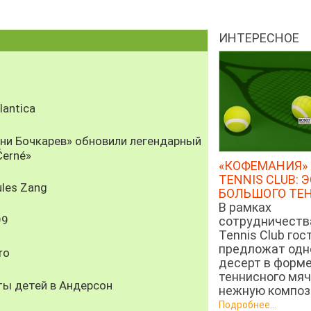
ИНТЕРЕСНОЕ
antica
рни Бочкарев» обновили легендарный
Černé»
«КОФЕМАНИЯ» 
TENNIS CLUB: 
les Zang
БОЛЬШОГО ТЕ
В рамках
99
сотрудничеств
Tennis Club гос
предложат од
ro
десерт в форм
теннисного мяч
ты детей в Андерсон
нежную компози
Подробнее...