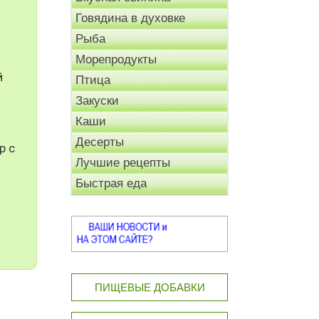
Говядина в духовке
Рыба
Морепродукты
й
Птица
Закуски
Каши
Десерты
р с
Лучшие рецепты
Быстрая еда
ПИЩЕВЫЕ ДОБАВКИ