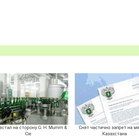
встал на сторону G. H. Mumm &
Снят частично запрет на мя
Cie
Казахстана