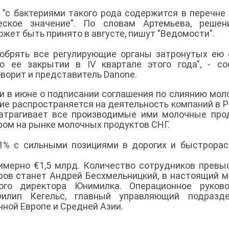
 "с бактериями такого рода содержится в перечне
еское значение". По словам Артемьева, решен
жет быть принято в августе, пишут "Ведомости".
обрять все регулирующие органы затронутых ею 
о ее закрытии в IV квартале этого года", - с
ворит и представитель Danone.
и в июне о подписании соглашения по слиянию мол
ние распространяется на деятельность компаний в Р
затрагивает все производимые ими молочные про
ом на рынке молочных продуктов СНГ.
21% с сильными позициями в дорогих и быстрора
имерно €1,5 млрд. Количество сотрудников превы
ров станет Андрей Бесхмельницкий, в настоящий 
ого директора Юнимилка. Операционное руково
илип Кегельс, главный управляющий подразде
ной Европе и Средней Азии.