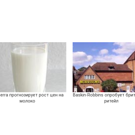
terra прогнозирует рост цен на
Baskin-Robbins опробует бри
молоко
ритейл