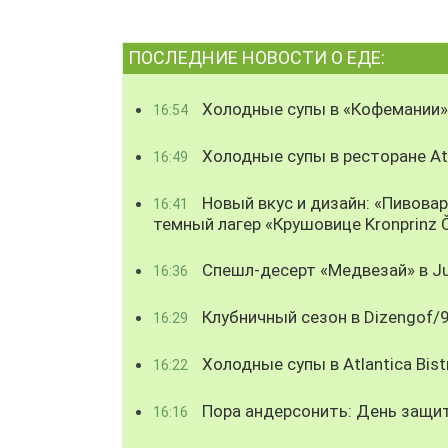
ПОСЛЕДНИЕ НОВОСТИ О ЕДЕ:
Холодные супы в «Кофемании»
16:54
Холодные супы в ресторане Atl
16:49
Новый вкус и дизайн: «Пивова
16:41
темный лагер «Крушовице Kronprinz 
Спешл-десерт «Медвезай» в Ju
16:36
Клубничный сезон в Dizengof/
16:29
Холодные супы в Atlantica Bist
16:22
Пора андерсонить: День защи
16:16