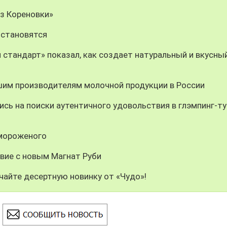
из Кореновки»
 становятся
 стандарт» показал, как создает натуральный и вкусны
шим производителям молочной продукции в России
сь на поиски аутентичного удовольствия в глэмпинг-ту
 мороженого
вие с новым Магнат Руби
чайте десертную новинку от «Чудо»!