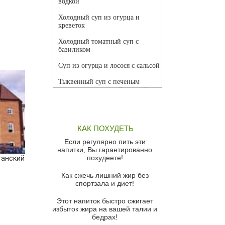
водкой
Холодный суп из огурца и
креветок
Холодный томатный суп с
базиликом
Суп из огурца и лосося с сальсой
Тыквенный суп с печеным
чесноком и томатной сальсой
Грибной суп
Томатный суп с кремом из
КАК ПОХУДЕТЬ
красного перца
Если регулярно пить эти
Парижский луковый суп
напитки, Вы гарантированно
похудеете!
танский
Суп из спаржи и горошка с
сыром пармезан
Как сжечь лишний жир без
спортзала и диет!
Суп-крем из цветной капусты
Этот напиток быстро сжигает
Французский луковый суп
избыток жира на вашей талии и
бедрах!
Суп из баклажанов с моцареллой