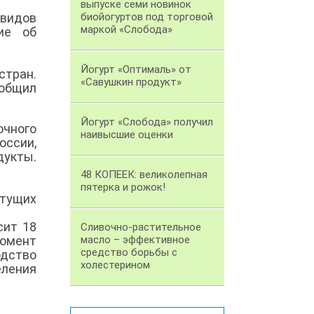
выпуске семи новинок
 видов
биойогуртов под торговой
маркой «Слобода»
ие об
Йогурт «Оптималь» от
стран.
«Савушкин продукт»
ообщил
Йогурт «Слобода» получил
очного
наивысшие оценки
оссии,
дукты.
48 КОПЕЕК: великолепная
пятерка и рожок!
стущих
сит 18
Сливочно-растительное
момент
масло – эффективное
средство борьбы с
дство
холестерином
ления