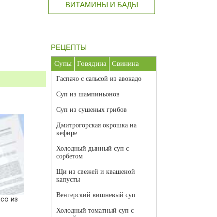
ВИТАМИНЫ И БАДЫ
РЕЦЕПТЫ
Супы
Говядина
Свинина
Гаспачо с сальсой из авокадо
Суп из шампиньонов
Суп из сушеных грибов
Дмитрогорская окрошка на
кефире
Холодный дынный суп с
сорбетом
Щи из свежей и квашеной
капусты
Венгерский вишневый суп
со из
Холодный томатный суп с