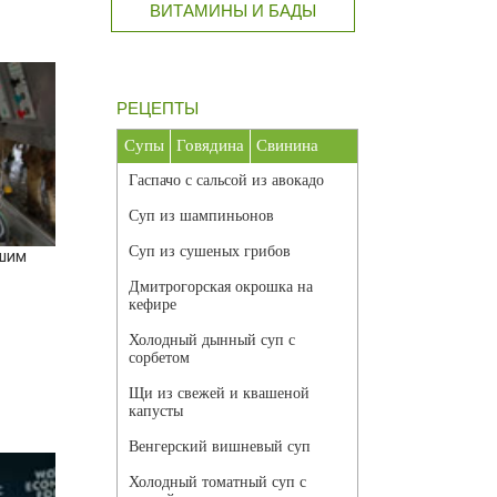
ВИТАМИНЫ И БАДЫ
РЕЦЕПТЫ
Супы
Говядина
Свинина
Гаспачо с сальсой из авокадо
Суп из шампиньонов
Суп из сушеных грибов
йшим
Дмитрогорская окрошка на
кефире
Холодный дынный суп с
сорбетом
Щи из свежей и квашеной
капусты
Венгерский вишневый суп
Холодный томатный суп с