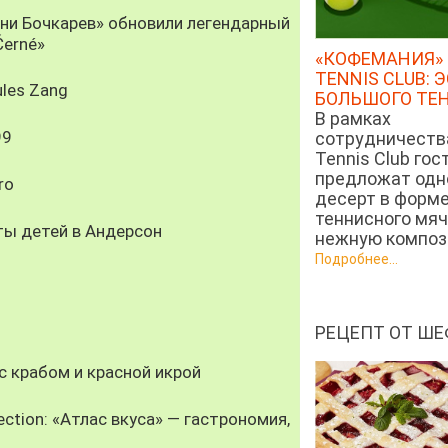
рни Бочкарев» обновили легендарный
Černé»
«КОФЕМАНИЯ» 
TENNIS CLUB: 
les Zang
БОЛЬШОГО ТЕ
В рамках
99
сотрудничеств
Tennis Club гос
предложат од
ro
десерт в форм
теннисного мяч
ты детей в Андерсон
нежную компози
Подробнее...
РЕЦЕПТ ОТ ШЕ
 крабом и красной икрой
ection: «Атлас вкуса» — гастрономия,