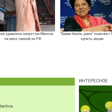
сия удивлена запретом Минска
"Вимм-билль-данн" поможет 
на ввоз свиней из РФ
купить акции
ИНТЕРЕСНОЕ
antica