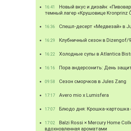
Новый вкус и дизайн: «Пивова
16:41
темный лагер «Крушовице Kronprinz 
Спешл-десерт «Медвезай» в Ju
16:36
Клубничный сезон в Dizengof/
16:29
Холодные супы в Atlantica Bist
16:22
Пора андерсонить: День защи
16:16
Сезон сморчков в Jules Zang
09:58
Avero mio x Lumisfera
17:17
Блюдо дня: Крошка-картошка с
17:07
Balzi Rossi × Mercury Home Coll
17:02
вдохновленная ароматами