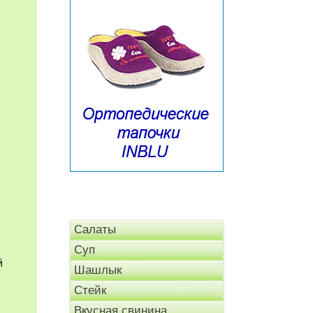
Салаты
Суп
й
Шашлык
Стейк
Вкусная свинина