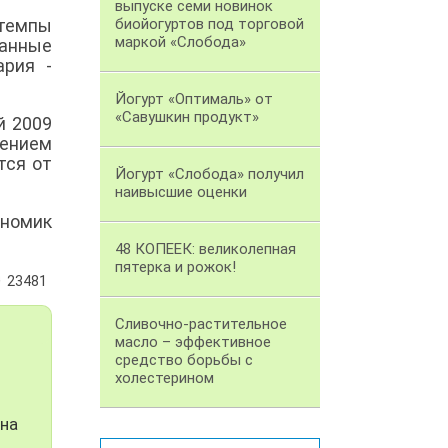
выпуске семи новинок
 темпы
биойогуртов под торговой
маркой «Слобода»
данные
ария -
Йогурт «Оптималь» от
«Савушкин продукт»
й 2009
шением
тся от
Йогурт «Слобода» получил
наивысшие оценки
ономик
48 КОПЕЕК: великолепная
пятерка и рожок!
23481
Сливочно-растительное
масло – эффективное
средство борьбы с
холестерином
 на