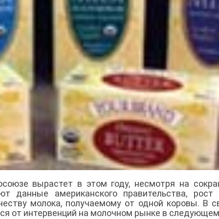
осоюзе вырастет в этом году, несмотря на сокр
уют данные американского правительства, рост
честву молока, получаемому от одной коровы. В с
ся от интервенций на молочном рынке в следующем 