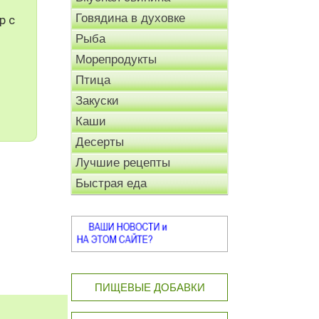
Говядина в духовке
р с
Рыба
Морепродукты
Птица
Закуски
Каши
Десерты
Лучшие рецепты
Быстрая еда
ПИЩЕВЫЕ ДОБАВКИ