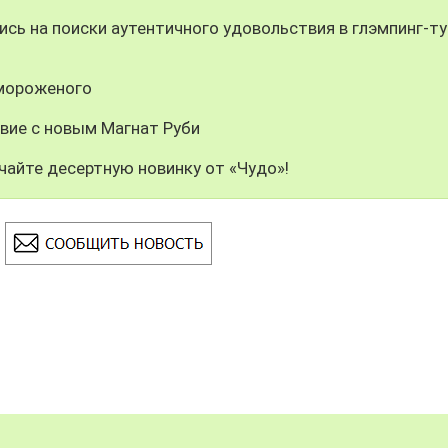
сь на поиски аутентичного удовольствия в глэмпинг-ту
 мороженого
вие с новым Магнат Руби
чайте десертную новинку от «Чудо»!