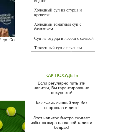
водкой
Холодный суп из огурца и
креветок
Холодный томатный суп с
базиликом
Суп из огурца и лосося с сальсой
PepsiCo
Тыквенный суп с печеным
чесноком и томатной сальсой
Грибной суп
Томатный суп с кремом из
КАК ПОХУДЕТЬ
красного перца
Если регулярно пить эти
Парижский луковый суп
напитки, Вы гарантированно
похудеете!
Суп из спаржи и горошка с
сыром пармезан
Как сжечь лишний жир без
спортзала и диет!
Суп-крем из цветной капусты
Этот напиток быстро сжигает
Французский луковый суп
избыток жира на вашей талии и
бедрах!
Суп из баклажанов с моцареллой