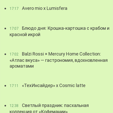
Avero mio x Lumisfera
17:17
Блюдо дня: Крошка-картошка с крабом и
17:07
красной икрой
Balzi Rossi × Mercury Home Collection:
17:02
«Атлас вкуса» — гастрономия, вдохновленная
ароматами
«ТехИнсайдер» х Cosmic latte
17:11
Светлый праздник: пасхальная
12:38
коллекция от «Кофемании»