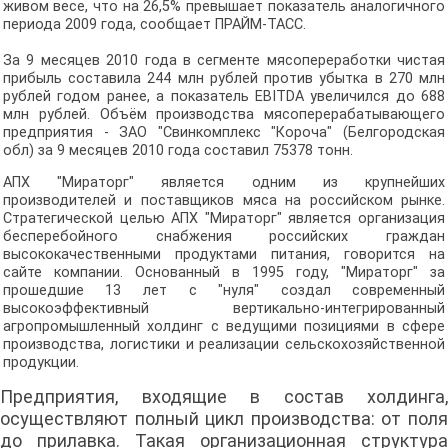
живом весе, что на 26,5% превышает показатель аналогичного
периода 2009 года, сообщает ПРАЙМ-ТАСС.
За 9 месяцев 2010 года в сегменте мясопереработки чистая
прибыль составила 244 млн рублей против убытка в 270 млн
рублей годом ранее, а показатель EBITDA увеличился до 688
млн рублей. Объём производства мясоперерабатывающего
предприятия - ЗАО "Свинкомплекс "Короча" (Белгородская
обл) за 9 месяцев 2010 года составил 75378 тонн.
АПХ "Мираторг" является одним из крупнейших
производителей и поставщиков мяса на российском рынке.
Стратегической целью АПХ "Мираторг" является организация
бесперебойного снабжения российских граждан
высококачественными продуктами питания, говорится на
сайте компании. Основанный в 1995 году, "Мираторг" за
прошедшие 13 лет с "нуля" создал современный
высокоэффективный вертикально-интегрированный
агропромышленный холдинг с ведущими позициями в сфере
производства, логистики и реализации сельскохозяйственной
продукции.
Предприятия, входящие в состав холдинга,
осуществляют полный цикл производства: от поля
до прилавка. Такая организационная структура