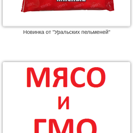
Новинка от "Уральских пельменей"