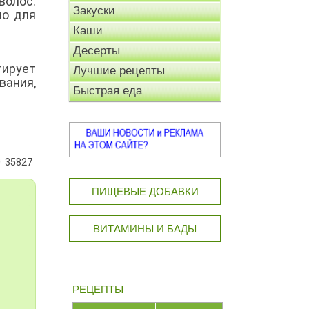
олос.
Закуски
но для
Каши
Десерты
тирует
Лучшие рецепты
вания,
Быстрая еда
35827
ПИЩЕВЫЕ ДОБАВКИ
ВИТАМИНЫ И БАДЫ
РЕЦЕПТЫ