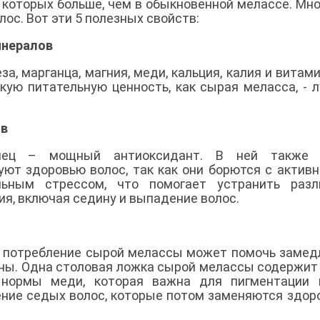
 которых больше, чем в обыкновенной мелассе. Мно
ос. Вот эти 5 полезных свойств:
инералов
, марганца, магния, меди, кальция, калия и витами
кую питательную ценность, как сырая меласса, - 
ов
нец – мощный антиоксидант. В ней также 
ют здоровью волос, так как они борются с актив
льным стрессом, что помогает устранить разл
, включая седину и выпадение волос.
о потребление сырой мелассы может помочь замед
ины. Одна столовая ложка сырой мелассы содержит
нормы меди, которая важна для пигментации в
ение седых волос, которые потом заменяются здо