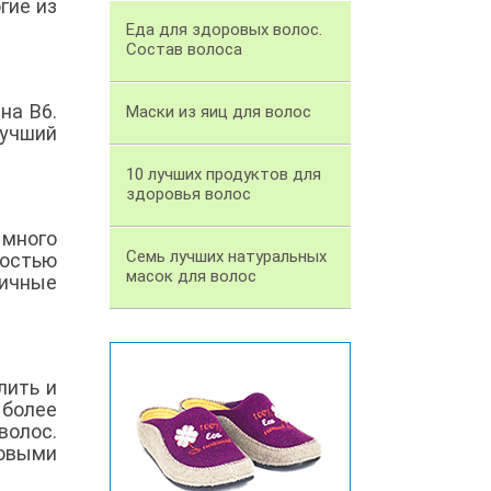
гие из
Еда для здоровых волос.
Состав волоса
на В6.
Маски из яиц для волос
лучший
10 лучших продуктов для
здоровья волос
много
Семь лучших натуральных
ностью
масок для волос
ичные
лить и
 более
олос.
ровыми