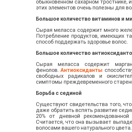
обыкновенном сахарном тростнике, и
этих элементов очень полезны для вол
Большое количество витаминов и м
Сырая меласса содержит много железа
Потребление продуктов, имеющих та
способ поддержать здоровье волос.
Большое количество антиоксидант
Сырая меласса содержит марга
фенолов.
Антиоксиданты
способству
свободных радикалов и окислите
симптомы преждевременного старения
Борьба с сединой
Существуют свидетельства того, чт
даже обратить вспять развитие сед
20% от дневной рекомендованной 
Считается, что она вызывает выпад
волосами вашего натурального цвета.