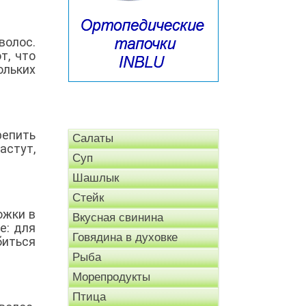
волос.
т, что
ольких
репить
Салаты
астут,
Суп
Шашлык
Стейк
ожки в
Вкусная свинина
е: для
Говядина в духовке
биться
Рыба
Морепродукты
Птица