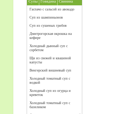
Супы
Говядина
Свинина
Гаспачо с сальсой из авокадо
Суп из шампиньонов
Суп из сушеных грибов
Дмитрогорская окрошка на
кефире
Холодный дынный суп с
сорбетом
Щи из свежей и квашеной
капусты
Венгерский вишневый суп
Холодный томатный суп с
водкой
Холодный суп из огурца и
креветок
Холодный томатный суп с
базиликом