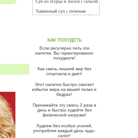
Суп из огурца и лосося с сальсой
Тыквенный суп с печеным
чесноком и томатной сальсой
Грибной суп
Томатный суп с кремом из
КАК ПОХУДЕТЬ
красного перца
Если регулярно пить эти
Парижский луковый суп
напитки, Вы гарантированно
похудеете!
Суп из спаржи и горошка с
сыром пармезан
Как сжечь лишний жир без
спортзала и диет!
Суп-крем из цветной капусты
Этот напиток быстро сжигает
Французский луковый суп
избыток жира на вашей талии и
бедрах!
Суп из баклажанов с моцареллой
и гремолатой
Принимайте эту смесь 2 раза в
Грибной крем-суп с кростини с
день и быстро худейте без
козьим сыром
физической нагрузки!
Суп мисо с зеленым луком и
Худеем без особых усилий,
тофу
употребляя каждый день чудо-
салат!