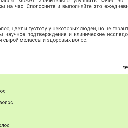
лассы может значительно улучшить качество в
сы на час. Сполосните и выполняйте это ежеднев
ос, цвет и густоту у некоторых людей, но не гаран
ы научное подтверждение и клинические исследо
я сырой мелассы и здоровых волос.
лос
 волос
олос