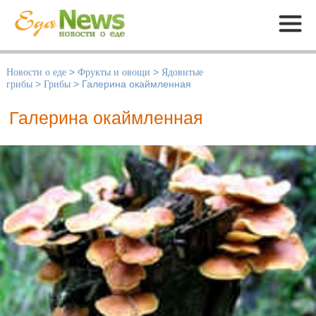
Меню
Новости о еде
>
Фрукты и овощи
>
Ядовитые
грибы
>
Грибы
>
Галерина окаймленная
Галерина окаймленная