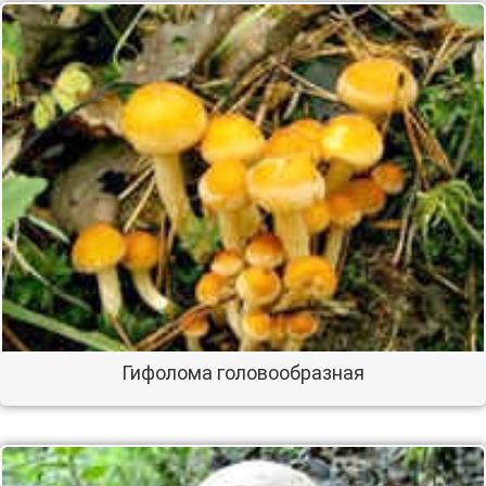
Гифолома головообразная