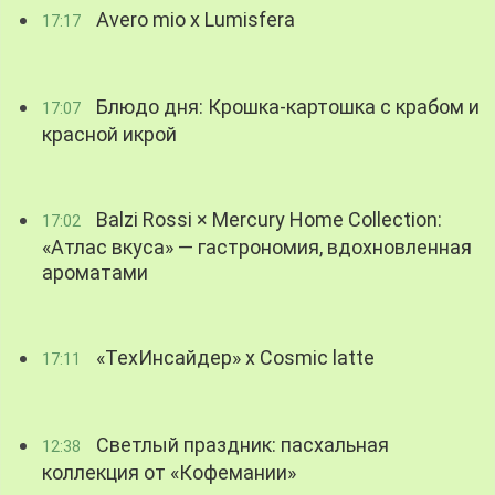
Avero mio x Lumisfera
17:17
Блюдо дня: Крошка-картошка с крабом и
17:07
красной икрой
Balzi Rossi × Mercury Home Collection:
17:02
«Атлас вкуса» — гастрономия, вдохновленная
ароматами
«ТехИнсайдер» х Cosmic latte
17:11
Светлый праздник: пасхальная
12:38
коллекция от «Кофемании»