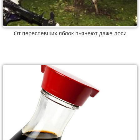
От переспевших яблок пьянеют даже лоси