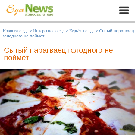
Меню
Новости о еде
>
Интересное о еде
>
Курьёзы о еде
>
Сытый парагваец
голодного не поймет
Сытый парагваец голодного не
поймет