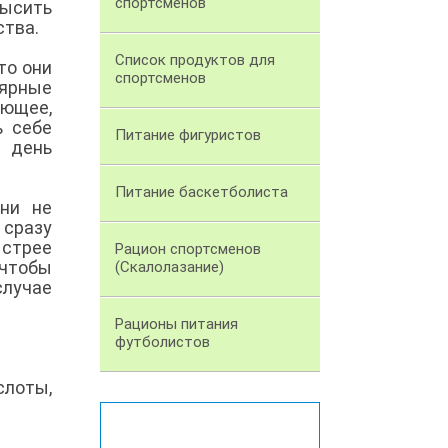
спортсменов
высить
ства.
Список продуктов для
то они
спортсменов
лярные
ющее,
ь себе
Питание фигуристов
й день
Питание баскетболиста
Они не
 сразу
ыстрее
Рацион спортсменов
 чтобы
(Скалолазание)
случае
Рационы питания
футболистов
слоты,