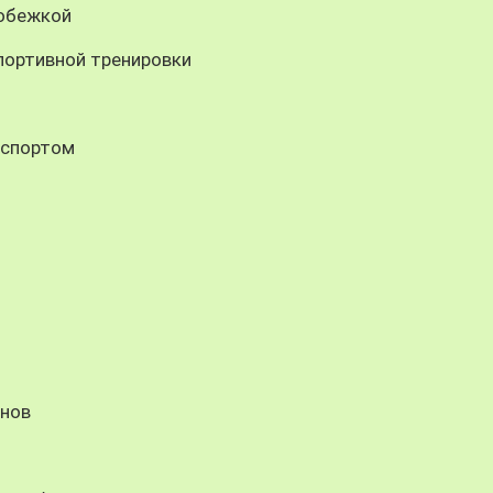
робежкой
портивной тренировки
 спортом
енов