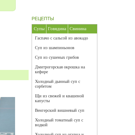
РЕЦЕПТЫ
Супы
Говядина
Свинина
Гаспачо с сальсой из авокадо
Суп из шампиньонов
Суп из сушеных грибов
Дмитрогорская окрошка на
кефире
Холодный дынный суп с
сорбетом
Щи из свежей и квашеной
капусты
Венгерский вишневый суп
Холодный томатный суп с
водкой
Холодный суп из огурца и