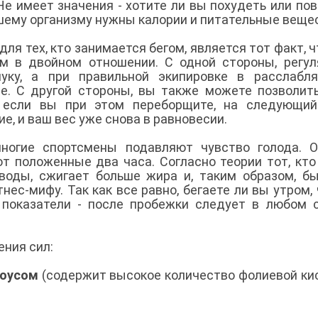
Не имеет значения - хотите ли вы похудеть или по
шему организму нужны калории и питательные веще
 тех, кто занимается бегом, является тот факт, ч
м в двойном отношении. С одной стороны, регу
ку, а при правильной экипировке в расслабля
е. С другой стороны, вы также можете позволит
же если вы при этом переборщите, на следующи
, и ваш вес уже снова в равновесии.
многие спортсмены подавляют чувство голода. 
ют положенные два часа. Согласно теории тот, кто
еводы, сжигает больше жира и, таким образом, б
ес-мифу. Так как все равно, бегаете ли вы утром,
 показатели - после пробежки следует в любом 
ения сил:
соусом
(содержит высокое количество фолиевой ки