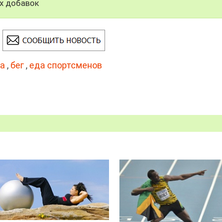
х добавок
а
,
бег
,
еда спортсменов