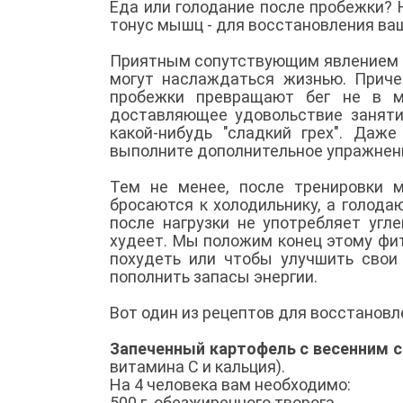
Еда или голодание после пробежки? 
тонус мышц - для восстановления ва
Приятным сопутствующим явлением для
могут наслаждаться жизнью. Приче
пробежки превращают бег не в му
доставляющее удовольствие заняти
какой-нибудь "сладкий грех". Да
выполните дополнительное упражнение
Тем не менее, после тренировки 
бросаются к холодильнику, а голода
после нагрузки не употребляет угл
худеет. Мы положим конец этому фитн
похудеть или чтобы улучшить свои
пополнить запасы энергии.
Вот один из рецептов для восстановл
Запеченный картофель с весенним 
витамина С и кальция).
На 4 человека вам необходимо:
500 г. обезжиренного творога,