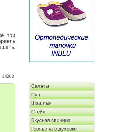
ке при
рвель
ешать.
34263
Салаты
Суп
Шашлык
Стейк
Вкусная свинина
Говядина в духовке