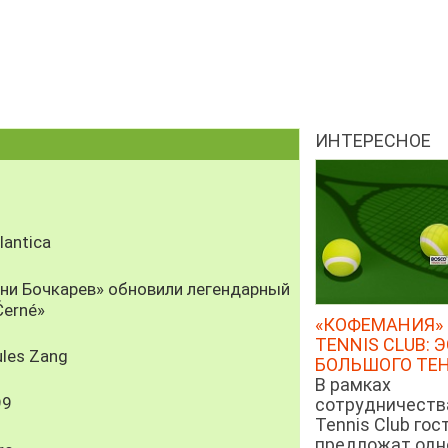
ИНТЕРЕСНОЕ
antica
рни Бочкарев» обновили легендарный
Černé»
«КОФЕМАНИЯ» 
TENNIS CLUB: 
les Zang
БОЛЬШОГО ТЕ
В рамках
99
сотрудничеств
Tennis Club гос
предложат од