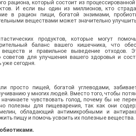
го рациона, который состоит из процессированной
ктов. И если вы один из миллионов, кто страд
ние в рацион пищи, богатой энзимами, пробиот
тельными веществами может значительно улучшит
астических продуктов, которые могут помоч
рительный баланс вашего кишечника, что обес
х веществ и правильное выведение отходов. Э
 советов для улучшения вашего здоровья и сост
 уже сегодня.
или просто пищей, богатой углеводами, забива
учиванию у многих людей. Вместо того, чтобы потя
 начинаете чувствовать голод, почему бы не пере
но полезны для пищеварения, так как они соде
омелин, обладающий антимикробными и антирак
жить пищу и помочь усвоить их полезные вещества.
робиотиками.