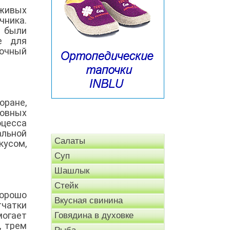
 живых
чника.
 были
е для
лочный
оране,
новных
оцесса
альной
Салаты
кусом,
Суп
Шашлык
Стейк
хорошо
Вкусная свинина
тчатки
могает
Говядина в духовке
, трем