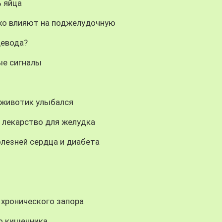
ь яйца
охо влияют на поджелудочную
щевода?
ые сигналы
 животик улыбался
 лекарство для желудка
лезней сердца и диабета
 хронического запора
о кишечника