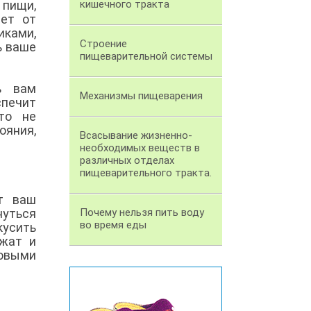
 пищи,
кишечного тракта
ает от
иками,
Строение
ь ваше
пищеварительной системы
ь вам
Механизмы пищеварения
печит
то не
ояния,
Всасывание жизненно-
необходимых веществ в
различных отделах
пищеварительного тракта.
ет ваш
нуться
Почему нельзя пить воду
во время еды
кусить
ржат и
овыми