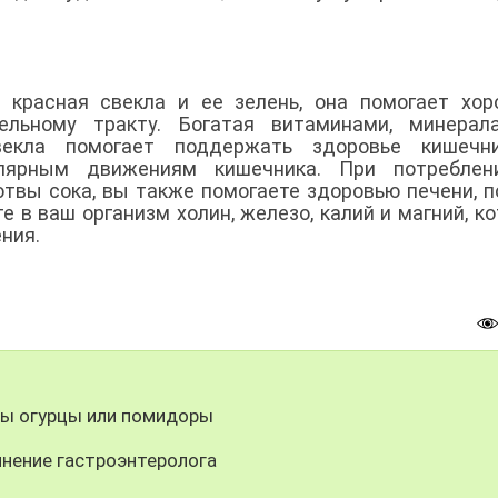
- красная свекла и ее зелень, она помогает хо
льному тракту. Богатая витаминами, минерал
векла помогает поддержать здоровье кишечн
лярным движениям кишечника. При потреблен
отвы сока, вы также помогаете здоровью печени, п
е в ваш организм холин, железо, калий и магний, к
ения.
зы огурцы или помидоры
мнение гастроэнтеролога