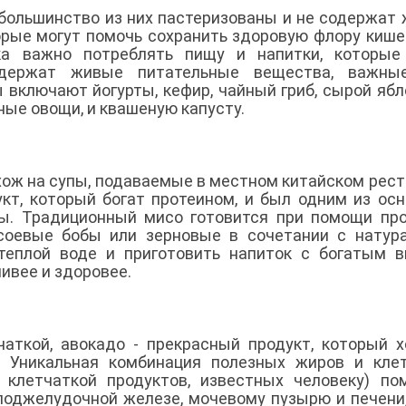
 большинство из них пастеризованы и не содержат
орые могут помочь сохранить здоровую флору кише
ка важно потреблять пищу и напитки, которые
одержат живые питательные вещества, важны
ы включают йогурты, кефир, чайный гриб, сырой яб
ные овощи, и квашеную капусту.
хож на супы, подаваемые в местном китайском рест
кт, который богат протеином, и был одним из ос
ры. Традиционный мисо готовится при помощи пр
соевые бобы или зерновые в сочетании с натур
теплой воде и приготовить напиток с богатым в
ивее и здоровее.
аткой, авокадо - прекрасный продукт, который 
. Уникальная комбинация полезных жиров и кле
 клетчаткой продуктов, известных человеку) по
поджелудочной железе, мочевому пузырю и печени