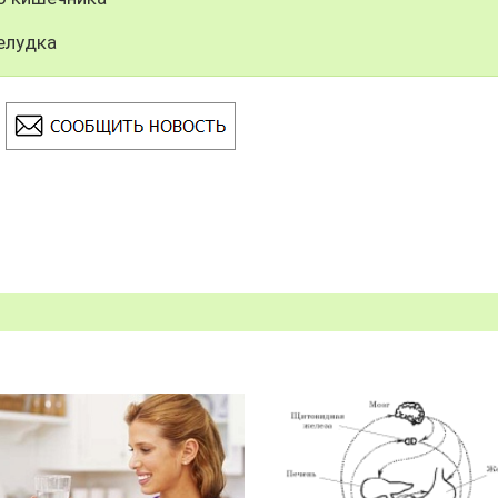
елудка