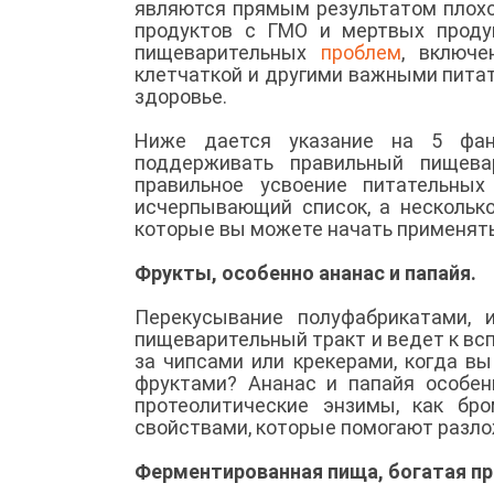
являются прямым результатом плохо
продуктов с ГМО и мертвых проду
пищеварительных
проблем
, включе
клетчаткой и другими важными пита
здоровье.
Ниже дается указание на 5 фант
поддерживать правильный пищева
правильное усвоение питательны
исчерпывающий список, а несколько
которые вы можете начать применять
Фрукты, особенно ананас и папайя.
Перекусывание полуфабрикатами, 
пищеварительный тракт и ведет к всп
за чипсами или крекерами, когда вы
фруктами? Ананас и папайя особен
протеолитические энзимы, как бр
свойствами, которые помогают разло
Ферментированная пища, богатая п