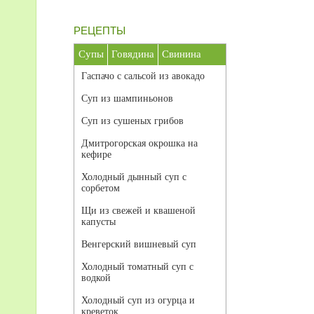
РЕЦЕПТЫ
Супы
Говядина
Свинина
Гаспачо с сальсой из авокадо
Суп из шампиньонов
Суп из сушеных грибов
Дмитрогорская окрошка на
кефире
Холодный дынный суп с
сорбетом
Щи из свежей и квашеной
капусты
Венгерский вишневый суп
Холодный томатный суп с
водкой
Холодный суп из огурца и
креветок