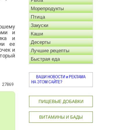
Рыба
Морепродукты
Птица
Закуски
рошему
ами и
Каши
ика и
Десерты
ии ее
очек и
Лучшие рецепты
оторый
Быстрая еда
27869
ПИЩЕВЫЕ ДОБАВКИ
ВИТАМИНЫ И БАДЫ