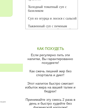
Холодный томатный суп с
базиликом
Суп из огурца и лосося с сальсой
Тыквенный суп с печеным
чесноком и томатной сальсой
Грибной суп
Томатный суп с кремом из
КАК ПОХУДЕТЬ
красного перца
Если регулярно пить эти
Парижский луковый суп
напитки, Вы гарантированно
похудеете!
Суп из спаржи и горошка с
сыром пармезан
Как сжечь лишний жир без
спортзала и диет!
Суп-крем из цветной капусты
Этот напиток быстро сжигает
Французский луковый суп
избыток жира на вашей талии и
бедрах!
Суп из баклажанов с моцареллой
и гремолатой
Принимайте эту смесь 2 раза в
Грибной крем-суп с кростини с
день и быстро худейте без
козьим сыром
физической нагрузки!