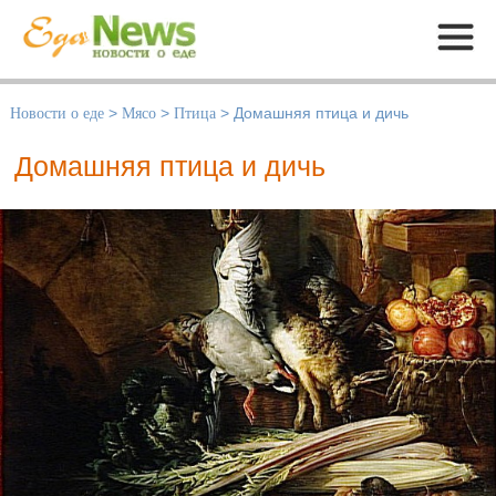
Меню
Новости о еде
>
Мясо
>
Птица
>
Домашняя птица и дичь
Домашняя птица и дичь