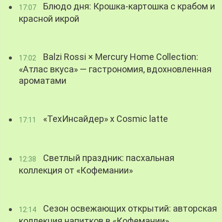
Блюдо дня: Крошка-картошка с крабом и
17:07
красной икрой
Balzi Rossi × Mercury Home Collection:
17:02
«Атлас вкуса» — гастрономия, вдохновленная
ароматами
«ТехИнсайдер» х Cosmic latte
17:11
Светлый праздник: пасхальная
12:38
коллекция от «Кофемании»
Сезон освежающих открытий: авторская
12:14
коллекция напитков в «Кофемании»