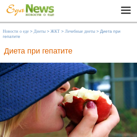
Меню
Новости о еде
>
Диеты
>
ЖКТ
>
Лечебные диеты
>
Диета при
гепатите
Диета при гепатите