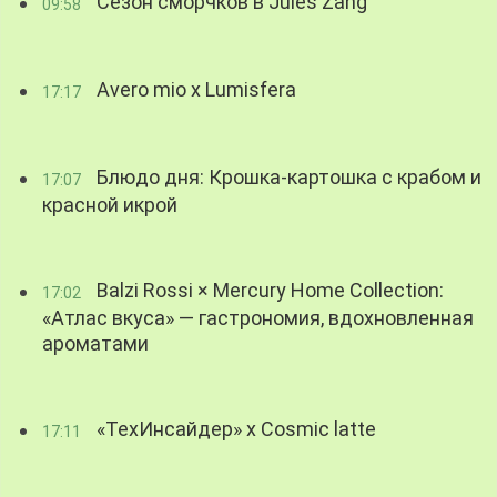
Сезон сморчков в Jules Zang
09:58
Avero mio x Lumisfera
17:17
Блюдо дня: Крошка-картошка с крабом и
17:07
красной икрой
Balzi Rossi × Mercury Home Collection:
17:02
«Атлас вкуса» — гастрономия, вдохновленная
ароматами
«ТехИнсайдер» х Cosmic latte
17:11