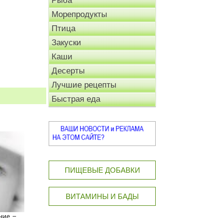
Рыба
Морепродукты
Птица
Закуски
Каши
Десерты
Лучшие рецепты
Быстрая еда
ПИЩЕВЫЕ ДОБАВКИ
ВИТАМИНЫ И БАДЫ
ние –