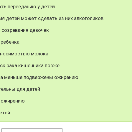
ать перееданию у детей
ия детей может сделать из них алкоголиков
 созревания девочек
 ребенка
реносимостью молока
иск рака кишечника позже
аза меньше подвержены ожирению
ельны для детей
к ожирению
етей