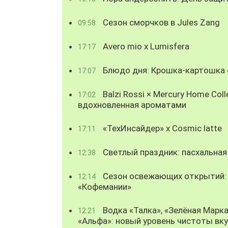
Сезон сморчков в Jules Zang
09:58
Avero mio x Lumisfera
17:17
Блюдо дня: Крошка-картошка с
17:07
Balzi Rossi × Mercury Home Coll
17:02
вдохновленная ароматами
«ТехИнсайдер» х Cosmic latte
17:11
Светлый праздник: пасхальная
12:38
Сезон освежающих открытий: 
12:14
«Кофемании»
Водка «Талка», «Зелёная Марка
12:21
«Альфа»: новый уровень чистоты вк