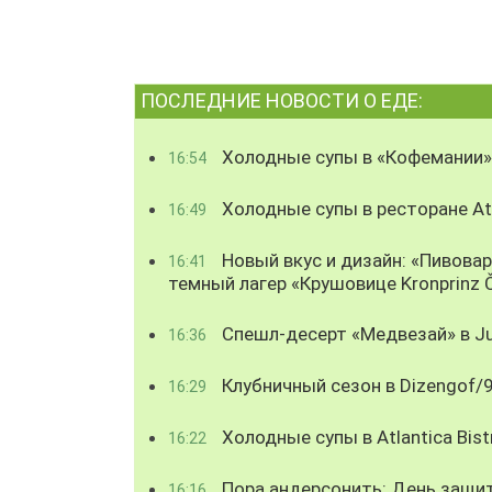
ПОСЛЕДНИЕ НОВОСТИ О ЕДЕ:
Холодные супы в «Кофемании»
16:54
Холодные супы в ресторане Atl
16:49
Новый вкус и дизайн: «Пивова
16:41
темный лагер «Крушовице Kronprinz 
Спешл-десерт «Медвезай» в Ju
16:36
Клубничный сезон в Dizengof/
16:29
Холодные супы в Atlantica Bist
16:22
Пора андерсонить: День защи
16:16