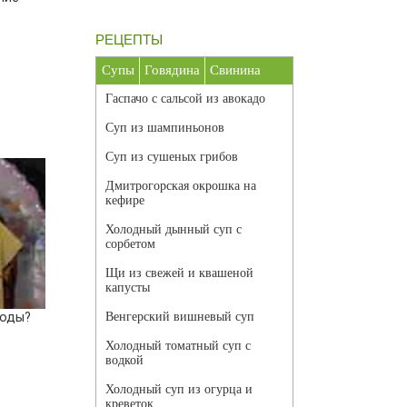
РЕЦЕПТЫ
Супы
Говядина
Свинина
Гаспачо с сальсой из авокадо
Суп из шампиньонов
Суп из сушеных грибов
Дмитрогорская окрошка на
кефире
Холодный дынный суп с
сорбетом
Щи из свежей и квашеной
капусты
роды?
Венгерский вишневый суп
Холодный томатный суп с
водкой
Холодный суп из огурца и
креветок