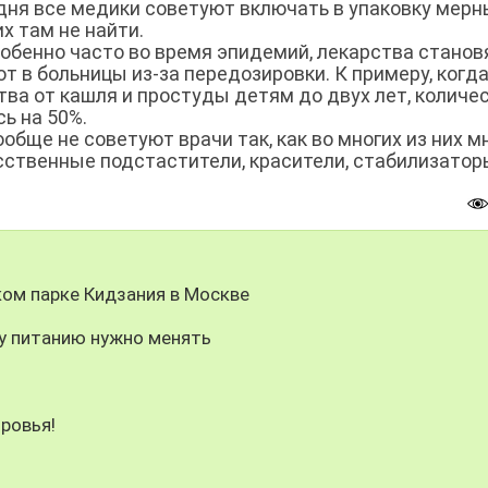
одня все медики советуют включать в упаковку мер
х там не найти.
обенно часто во время эпидемий, лекарства станов
т в больницы из-за передозировки. К примеру, когда
ва от кашля и простуды детям до двух лет, количе
ь на 50%.
обще не советуют врачи так, как во многих из них м
сственные подстастители, красители, стабилизатор
ом парке Кидзания в Москве
у питанию нужно менять
я
ровья!