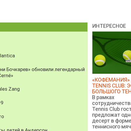
ИНТЕРЕСНОЕ
antica
рни Бочкарев» обновили легендарный
Černé»
«КОФЕМАНИЯ» 
TENNIS CLUB: 
les Zang
БОЛЬШОГО ТЕ
В рамках
99
сотрудничеств
Tennis Club гос
предложат од
ro
десерт в форм
теннисного мяч
ты детей в Андерсон