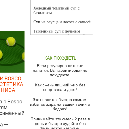
Холодный томатный суп с
базиликом
Суп из огурца и лосося с сальсой
Тыквенный суп с печеным
чесноком и томатной сальсой
Грибной суп
Томатный суп с кремом из
КАК ПОХУДЕТЬ
красного перца
Если регулярно пить эти
Парижский луковый суп
напитки, Вы гарантированно
похудеете!
Суп из спаржи и горошка с
И BOSCO
сыром пармезан
ЭСТЕТИКА
Как сжечь лишний жир без
ННИСА
спортзала и диет!
Суп-крем из цветной капусты
Этот напиток быстро сжигает
Французский луковый суп
а с Bosco
избыток жира на вашей талии и
тям
бедрах!
Суп из баклажанов с моцареллой
ноимённый
и гремолатой
е
Принимайте эту смесь 2 раза в
Грибной крем-суп с кростини с
день и быстро худейте без
а —
козьим сыром
физической нагрузки!