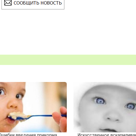
Ошибки введения прикорма
Искусственное вскармлива