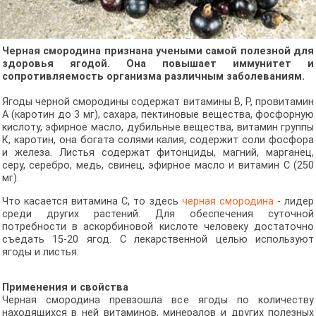
Черная смородина признана учеными самой полезной для
здоровья ягодой. Она повышает иммунитет и
сопротивляемость организма различным заболеваниям.
Ягоды черной смородины содержат витамины В, Р, провитамин
А (каротин до 3 мг), сахара, пектиновые вещества, фосфорную
кислоту, эфирное масло, дубильные вещества, витамин группы
К, каротин, она богата солями калия, содержит соли фосфора
и железа. Листья содержат фитонциды, магний, марганец,
серу, серебро, медь, свинец, эфирное масло и витамин С (250
мг).
Что касается витамина С, то здесь
черная смородина
- лидер
среди других растений. Для обеспечения суточной
потребности в аскорбиновой кислоте человеку достаточно
съедать 15-20 ягод. С лекарственной целью используют
ягоды и листья.
Применения и свойства
Черная смородина превзошла все ягоды по количеству
находящихся в ней витаминов, минералов и других полезных