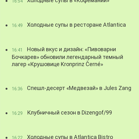
Холодные супы в «Кофемании»
16:54
Холодные супы в ресторане Atlantica
16:49
Новый вкус и дизайн: «Пивоварни
16:41
Бочкарев» обновили легендарный темный
лагер «Крушовице Kronprinz Černé»
Спешл-десерт «Медвезай» в Jules Zang
16:36
Клубничный сезон в Dizengof/99
16:29
Холодные супы в Atlantica Bistro
16:22