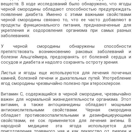
веществ. В ходе исследований было обнаружено, что ягоды
черной смородины обладают способностью предупреждать
появление диабета. Именно с этими важными свойствами
черной смородины связано то, что ее часто добавляют в
продукты функционального питания, предназначенные для
укрепления и оздоровления организма при самых разных
заболеваниях.
У черной смородины обнаружены способности
препятствовать возникновению раковых заболеваний и
болезни Альцгеймера, предохранять от болезней сердца и
сосудов и диабета и надолго сохранять остроту зрения.
Листья и ягоды еще используются для лечения почечных
камней, болезней печени и дыхательных путей. Употребление
ягод смородины чрезвычайно полезно при атеросклерозе.
Витамин С, содержащийся в черной смородине, чрезвычайно
важен для нормальной жизнедеятельности организма. Этот
витамин, а также антоцианидины обладают мощными
антиокислительными свойствами. Черная смородина
обладает противовоспалительными и дезинфицирующими
свойствами, ее сок применяется для лечения ангины. В
народной медицине эта ягода используется для
приготовления травяного чая и как лекарство от диареи и