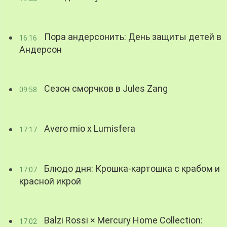
Пора андерсонить: День защиты детей в
16:16
Андерсон
Сезон сморчков в Jules Zang
09:58
Avero mio x Lumisfera
17:17
Блюдо дня: Крошка-картошка с крабом и
17:07
красной икрой
Balzi Rossi × Mercury Home Collection:
17:02