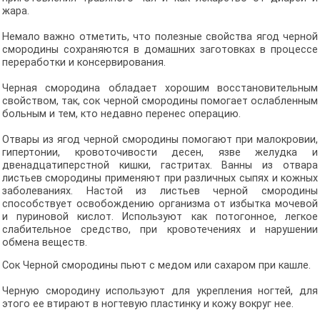
жара.
Немало важно отметить, что полезные свойства ягод черной
смородины сохраняются в домашних заготовках в процессе
переработки и консервирования.
Черная смородина обладает хорошим восстановительным
свойством, так, сок черной смородины помогает ослабленным
больным и тем, кто недавно перенес операцию.
Отвары из ягод черной смородины помогают при малокровии,
гипертонии, кровоточивости десен, язве желудка и
двенадцатиперстной кишки, гастритах. Ванны из отвара
листьев смородины применяют при различных сыпях и кожных
заболеваниях. Настой из листьев черной смородины
способствует освобождению организма от избытка мочевой
и пуриновой кислот. Используют как потогонное, легкое
слабительное средство, при кровотечениях и нарушении
обмена веществ.
Сок Черной смородины пьют с медом или сахаром при кашле.
Черную смородину используют для укрепления ногтей, для
этого ее втирают в ногтевую пластинку и кожу вокруг нее.