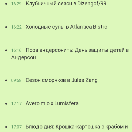
Клубничный сезон в Dizengof/99
16:29
Холодные супы в Atlantica Bistro
16:22
Пора андерсонить: День защиты детей в
16:16
Андерсон
Сезон сморчков в Jules Zang
09:58
Avero mio x Lumisfera
17:17
Блюдо дня: Крошка-картошка с крабом и
17:07