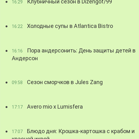
Клубничный сезон в Dizengof/99
16:29
Холодные супы в Atlantica Bistro
16:22
Пора андерсонить: День защиты детей в
16:16
Андерсон
Сезон сморчков в Jules Zang
09:58
Avero mio x Lumisfera
17:17
Блюдо дня: Крошка-картошка с крабом и
17:07
красной икрой