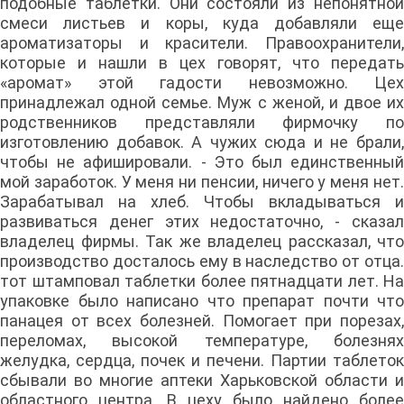
подобные таблетки. Они состояли из непонятной
смеси листьев и коры, куда добавляли еще
ароматизаторы и красители. Правоохранители,
которые и нашли в цех говорят, что передать
«аромат» этой гадости невозможно. Цех
принадлежал одной семье. Муж с женой, и двое их
родственников представляли фирмочку по
изготовлению добавок. А чужих сюда и не брали,
чтобы не афишировали. - Это был единственный
мой заработок. У меня ни пенсии, ничего у меня нет.
Зарабатывал на хлеб. Чтобы вкладываться и
развиваться денег этих недостаточно, - сказал
владелец фирмы. Так же владелец рассказал, что
производство досталось ему в наследство от отца.
тот штамповал таблетки более пятнадцати лет. На
упаковке было написано что препарат почти что
панацея от всех болезней. Помогает при порезах,
переломах, высокой температуре, болезнях
желудка, сердца, почек и печени. Партии таблеток
сбывали во многие аптеки Харьковской области и
областного центра. В цеху было найдено более