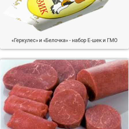
«Геркулес» и «Белочка» - набор Е-шек и ГМО