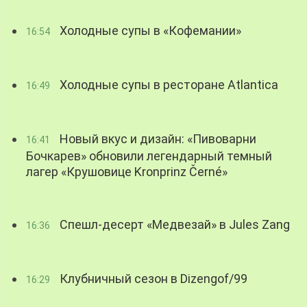
Холодные супы в «Кофемании»
16:54
Холодные супы в ресторане Atlantica
16:49
Новый вкус и дизайн: «Пивоварни
16:41
Бочкарев» обновили легендарный темный
лагер «Крушовице Kronprinz Černé»
Спешл-десерт «Медвезай» в Jules Zang
16:36
Клубничный сезон в Dizengof/99
16:29