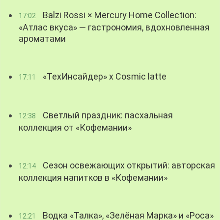
Balzi Rossi × Mercury Home Collection:
17:02
«Атлас вкуса» — гастрономия, вдохновленная
ароматами
«ТехИнсайдер» х Cosmic latte
17:11
Светлый праздник: пасхальная
12:38
коллекция от «Кофемании»
Сезон освежающих открытий: авторская
12:14
коллекция напитков в «Кофемании»
Водка «Талка», «Зелёная Марка» и «Роса»
12:21