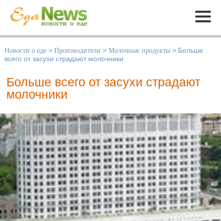
Меню
Новости о еде
>
Производители
>
Молочные продукты
>
Больше
всего от засухи страдают молочники
Больше всего от засухи страдают
молочники