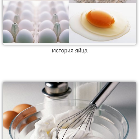
История яйца