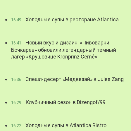
Холодные супы в ресторане Atlantica
16:49
Новый вкус и дизайн: «Пивоварни
16:41
Бочкарев» обновили легендарный темный
лагер «Крушовице Kronprinz Černé»
Спешл-десерт «Медвезай» в Jules Zang
16:36
Клубничный сезон в Dizengof/99
16:29
Холодные супы в Atlantica Bistro
16:22