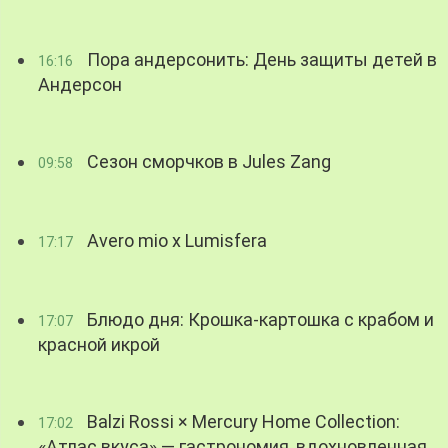
Пора андерсонить: День защиты детей в
16:16
Андерсон
Сезон сморчков в Jules Zang
09:58
Avero mio x Lumisfera
17:17
Блюдо дня: Крошка-картошка с крабом и
17:07
красной икрой
Balzi Rossi × Mercury Home Collection:
17:02
«Атлас вкуса» — гастрономия, вдохновленная