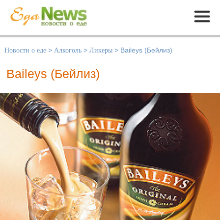
Меню
Новости о еде
>
Алкоголь
>
Ликеры
>
Baileys (Бейлиз)
Baileys (Бейлиз)