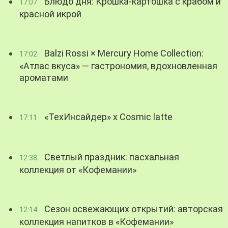
Блюдо дня: Крошка-картошка с крабом и
17:07
красной икрой
Balzi Rossi × Mercury Home Collection:
17:02
«Атлас вкуса» — гастрономия, вдохновленная
ароматами
«ТехИнсайдер» х Cosmic latte
17:11
Светлый праздник: пасхальная
12:38
коллекция от «Кофемании»
Сезон освежающих открытий: авторская
12:14
коллекция напитков в «Кофемании»