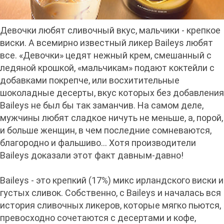
Девочки любят сливочный вкус, мальчики - крепкое
виски. А всемирно известный ликер Baileys любят
все. «Девочки» цедят нежный крем, смешанный с
ледяной крошкой, «мальчикам» подают коктейли с
добавками покрепче, или восхитительные
шоколадные десерты, вкус которых без добавления
Baileys не был бы так заманчив. На самом деле,
мужчины любят сладкое ничуть не меньше, а, порой,
и больше женщин, в чем последние сомневаются,
благородно и фальшиво… Хотя производители
Baileys доказали этот факт давным-давно!
Baileys - это крепкий (17%) микс ирландского виски и
густых сливок. Собственно, с Baileys и началась вся
история сливочных ликеров, которые мягко пьются,
превосходно сочетаются с десертами и кофе,