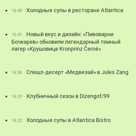
Холодные супы в ресторане Atlantica
16:49
Новый вкус и дизайн: «Пивоварни
16:41
Бочкарев» обновили легендарный темный
лагер «Крушовице Kronprinz Černé»
Спешл-десерт «Медвезай» в Jules Zang
16:36
Клубничный сезон в Dizengof/99
16:29
Холодные супы в Atlantica Bistro
16:22