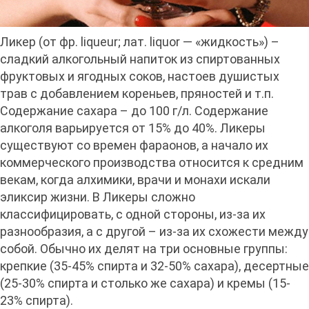
Ликер (от фр. liqueur; лат. liquor — «жидкость») –
сладкий алкогольный напиток из спиртованных
фруктовых и ягодных соков, настоев душистых
трав с добавлением кореньев, пряностей и т.п.
Содержание сахара – до 100 г/л. Содержание
алкоголя варьируется от 15% до 40%. Ликеры
существуют со времен фараонов, а начало их
коммерческого производства относится к средним
векам, когда алхимики, врачи и монахи искали
эликсир жизни. В Ликеры сложно
классифицировать, с одной стороны, из-за их
разнообразия, а с другой – из-за их схожести между
собой. Обычно их делят на три основные группы:
крепкие (35-45% спирта и 32-50% сахара), десертные
(25-30% спирта и столько же сахара) и кремы (15-
23% спирта).