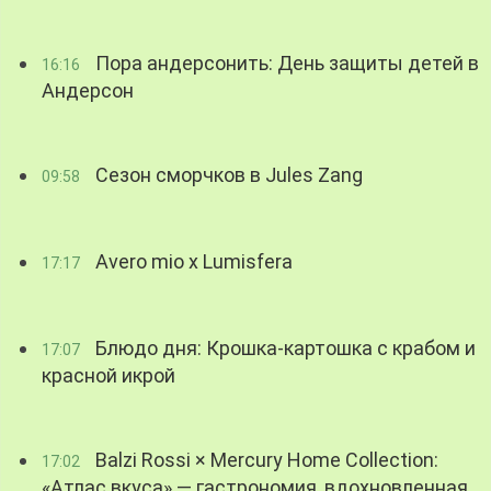
Пора андерсонить: День защиты детей в
16:16
Андерсон
Сезон сморчков в Jules Zang
09:58
Avero mio x Lumisfera
17:17
Блюдо дня: Крошка-картошка с крабом и
17:07
красной икрой
Balzi Rossi × Mercury Home Collection:
17:02
«Атлас вкуса» — гастрономия, вдохновленная