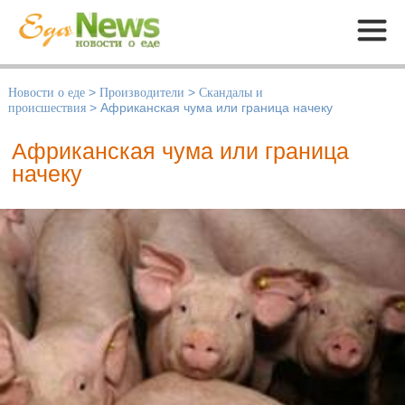
Меню
Новости о еде
>
Производители
>
Скандалы и
происшествия
>
Африканская чума или граница начеку
Африканская чума или граница
начеку