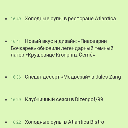
Холодные супы в ресторане Atlantica
16:49
Новый вкус и дизайн: «Пивоварни
16:41
Бочкарев» обновили легендарный темный
лагер «Крушовице Kronprinz Černé»
Спешл-десерт «Медвезай» в Jules Zang
16:36
Клубничный сезон в Dizengof/99
16:29
Холодные супы в Atlantica Bistro
16:22