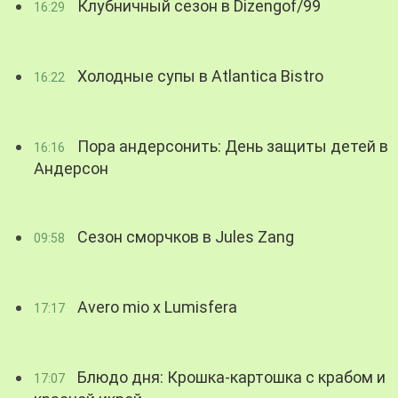
Клубничный сезон в Dizengof/99
16:29
Холодные супы в Atlantica Bistro
16:22
Пора андерсонить: День защиты детей в
16:16
Андерсон
Сезон сморчков в Jules Zang
09:58
Avero mio x Lumisfera
17:17
Блюдо дня: Крошка-картошка с крабом и
17:07