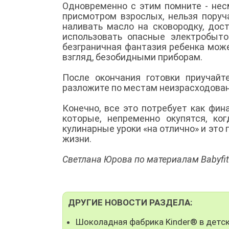
Одновременно с этим помните - несм
присмотром взрослых, нельзя поруч
наливать масло на сковородку, дос
использовать опасные электробыт
безграничная фантазия ребенка мож
взгляд, безобидными приборам.
После окончания готовки приучайт
разложите по местам неизрасходова
Конечно, все это потребует как фин
которые, непременно окупятся, к
кулинарные уроки «на отлично» и это
жизни.
Светлана Юрова по материалам Babyfit
ДРУГИЕ НОВОСТИ РАЗДЕЛА:
Шоколадная фабрика Kinder® в детск