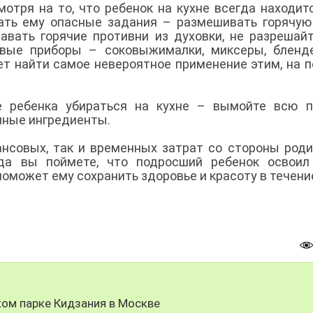
отря на то, что ребенок на кухне всегда находит
ать ему опасные задания – размешивать горячую
тавать горячие противни из духовки, не разрешай
овые приборы – соковыжималки, миксеры, бленд
ет найти самое невероятное применение этим, на 
е ребенка убираться на кухне – вымойте всю п
нные ингредиенты.
ансовых, так и временных затрат со стороны роди
огда вы поймете, что подросший ребенок освои
 поможет ему сохранить здоровье и красоту в течени
ом парке Кидзания в Москве