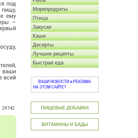
Рыба
ся под
Морепродукты
 пищу,
те ему
Птица
еры –
Закуски
первый
Каши
Десерты
осуду,
Лучшие рецепты
Быстрая еда
телей,
л ваши
е всей
ПИЩЕВЫЕ ДОБАВКИ
29742
ВИТАМИНЫ И БАДЫ