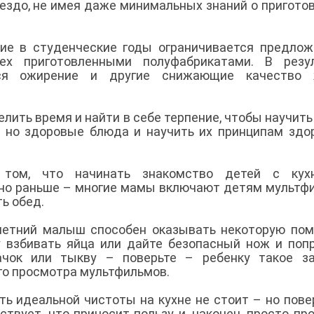
ездо, не имея даже минимальных знаний о пригото
ние в студенческие годы ограничивается предло
ех приготовленными полуфабрикатами. В резул
тся ожирение и другие снижающие качество 
ить время и найти в себе терпение, чтобы научить
, но здоровые блюда и научить их принципам здо
 том, что начинать знакомство детей с кух
но раньше – многие мамы включают детям мультф
ь обед.
 летний малыш способен оказывать некоторую по
 взбивать яйца или дайте безопасный нож и поп
чок или тыкву – поверьте – ребенку такое за
го просмотра мультфильмов.
ть идеальной чистоты на кухне не стоит – но пове
твует, что приносит пользу и, наконец, просто пр