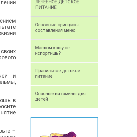
влении
ЛЕЧЕБНОЕ ДЕТСКОЕ
ПИТАНИЕ
жением
Основные принципы
ьтате
составления меню
жизни
Маслом кашу не
 своих
испортишь?
рового
Правильное детское
ней и
питание
ильмы,
Опасные витамины для
детей
мощь в
росите
нятие
рьте –
оводит