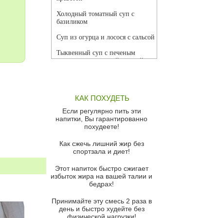
Холодный томатный суп с
базиликом
Суп из огурца и лосося с сальсой
Тыквенный суп с печеным
чесноком и томатной сальсой
Грибной суп
Томатный суп с кремом из
КАК ПОХУДЕТЬ
красного перца
Если регулярно пить эти
Парижский луковый суп
напитки, Вы гарантированно
похудеете!
Суп из спаржи и горошка с
сыром пармезан
Как сжечь лишний жир без
спортзала и диет!
Суп-крем из цветной капусты
Этот напиток быстро сжигает
Французский луковый суп
избыток жира на вашей талии и
бедрах!
Суп из баклажанов с моцареллой
и гремолатой
Принимайте эту смесь 2 раза в
Грибной крем-суп с кростини с
день и быстро худейте без
козьим сыром
физической нагрузки!