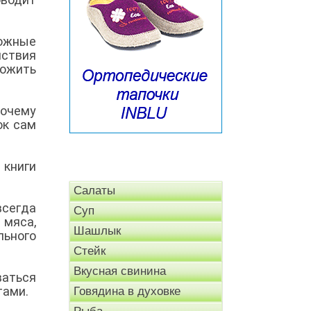
ожные
йствия
ложить
почему
ок сам
 книги
Салаты
всегда
Суп
мяса,
Шашлык
льного
Стейк
Вкусная свинина
ваться
тами.
Говядина в духовке