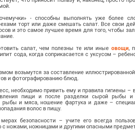
мой.
очемучки» - способны выполнять уже более сл
рехами торт или даже смешать салат. Все свои де
сов и это самое лучшее время для того, чтобы за
нание.
отовить салат, чем полезны те или иные
овощи
, 
ипит сода, когда соприкасается с уксусом – ребен
азмом возьмутся за составление иллюстрированной
тов и фотографированию блюд.
есс, необходимо привить ему и правила гигиены – 
овления пищи и после разделки сырой рыбы и 
 рыбы и мяса, ношение фартука и даже – специа
попадания волос в пищу.
 мерах безопасности – учите его всегда пользо
ю с ножами, ножницами и другими опасными предме