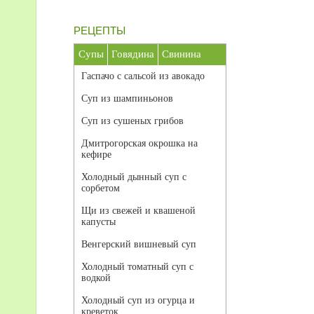
РЕЦЕПТЫ
Супы
Говядина
Свинина
Гаспачо с сальсой из авокадо
Суп из шампиньонов
Суп из сушеных грибов
Дмитрогорская окрошка на
кефире
Холодный дынный суп с
сорбетом
Щи из свежей и квашеной
капусты
Венгерский вишневый суп
Холодный томатный суп с
водкой
Холодный суп из огурца и
креветок