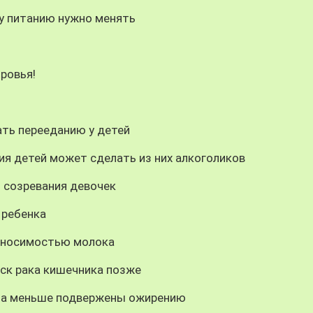
у питанию нужно менять
я
ровья!
ать перееданию у детей
ия детей может сделать из них алкоголиков
 созревания девочек
 ребенка
реносимостью молока
иск рака кишечника позже
аза меньше подвержены ожирению