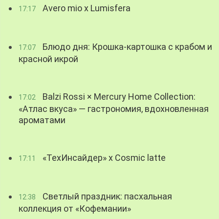
Avero mio x Lumisfera
17:17
Блюдо дня: Крошка-картошка с крабом и
17:07
красной икрой
Balzi Rossi × Mercury Home Collection:
17:02
«Атлас вкуса» — гастрономия, вдохновленная
ароматами
«ТехИнсайдер» х Cosmic latte
17:11
Светлый праздник: пасхальная
12:38
коллекция от «Кофемании»