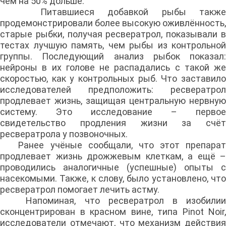
чем на 50% дольше.
Питавшиеся добавкой рыбы также
продемонстрировали более высокую оживлённость,
старые рыбки, получая ресвератрол, показывали в
тестах лучшую память, чем рыбы из контрольной
группы. Последующий анализ рыбок показал:
нейроны в их голове не распадались с такой же
скоростью, как у контрольных рыб. Что заставило
исследователей предположить: ресвератрол
продлевает жизнь, защищая центральную нервную
систему. Это исследование – первое
свидетельство продления жизни за счёт
ресвератрола у позвоночных.
Ранее учёные сообщали, что этот препарат
продлевает жизнь дрожжевым клеткам, а ещё –
проводились аналогичные (успешные) опыты с
насекомыми. Также, к слову, было установлено, что
ресвератрол помогает лечить астму.
Напоминая, что ресвератрол в изобилии
сконцентрирован в красном вине, типа Pinot Noir,
исследователи отмечают, что механизм действия