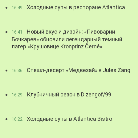
Холодные супы в ресторане Atlantica
16:49
Новый вкус и дизайн: «Пивоварни
16:41
Бочкарев» обновили легендарный темный
лагер «Крушовице Kronprinz Černé»
Спешл-десерт «Медвезай» в Jules Zang
16:36
Клубничный сезон в Dizengof/99
16:29
Холодные супы в Atlantica Bistro
16:22