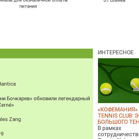
иналы для безналичной оплаты
от оленей
питания
ИНТЕРЕСНОЕ
antica
рни Бочкарев» обновили легендарный
Černé»
«КОФЕМАНИЯ» 
TENNIS CLUB: 
les Zang
БОЛЬШОГО ТЕ
В рамках
99
сотрудничеств