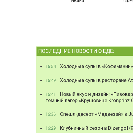
терм
Индии
ПОСЛЕДНИЕ НОВОСТИ О ЕДЕ:
Холодные супы в «Кофемании»
16:54
Холодные супы в ресторане Atl
16:49
Новый вкус и дизайн: «Пивова
16:41
темный лагер «Крушовице Kronprinz 
Спешл-десерт «Медвезай» в Ju
16:36
Клубничный сезон в Dizengof/
16:29