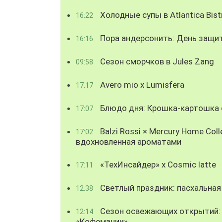
Холодные супы в Atlantica Bist
16:22
Пора андерсонить: День защи
16:16
Сезон сморчков в Jules Zang
09:58
Avero mio x Lumisfera
17:17
Блюдо дня: Крошка-картошка с
17:07
Balzi Rossi × Mercury Home Coll
17:02
вдохновленная ароматами
«ТехИнсайдер» х Cosmic latte
17:11
Светлый праздник: пасхальная
12:38
Сезон освежающих открытий: 
12:14
«Кофемании»