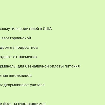
 возмутили родителей в США
 вегетарианской
ндрома у подростков
традают от насмешек
ерминалы для безналичной оплаты питания
ания школьников
подкармливают учителя
ые фрукты нуждающимся