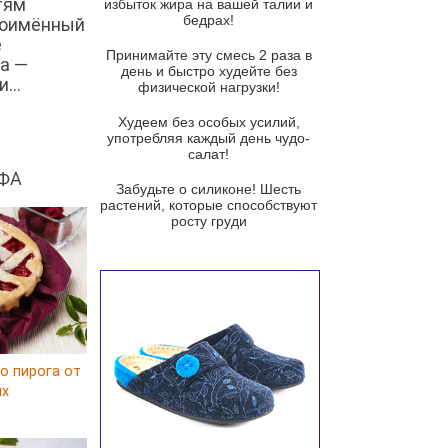
тям
избыток жира на вашей талии и
бедрах!
ноимённый
Суп из баклажанов с моцареллой
и гремолатой
е
Принимайте эту смесь 2 раза в
а —
Грибной крем-суп с кростини с
день и быстро худейте без
...
козьим сыром
физической нагрузки!
Суп мисо с зеленым луком и
Худеем без особых усилий,
тофу
употребляя каждый день чудо-
салат!
Суп из помидоров черри с песто
ФА
из рукколы
Забудьте о силиконе! Шесть
растений, которые способствуют
Португальский чесночный суп с
росту груди
яйцом
Авголемоно
Том ям с тофу
Ирландский картофельный суп
Суп из пастернака
о пирога от
ux
Пряный морковный суп во время
зимних холодов
Тосканский фасолевый суп