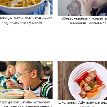
дающих английских школьников
Обезвоживание и концент
подкармливают учителя
внимания школьников
етербургских школах установят
Школьники США поймали ин