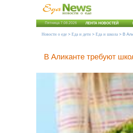
Пятница 7.08.2026
ЛЕНТА НОВОСТЕЙ
>
>
>
В Ал
Новости о еде
Еда и дети
Еда и школа
В Аликанте требуют шко