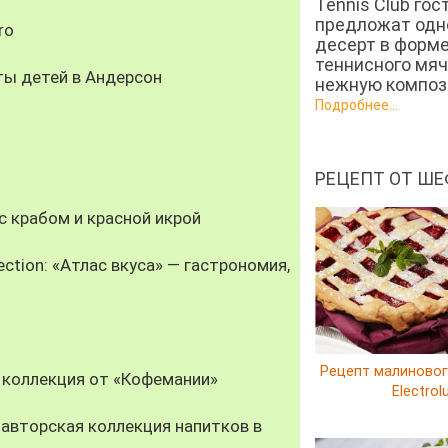
Tennis Club гос
предложат од
ro
десерт в форм
теннисного мяч
ты детей в Андерсон
нежную компози
Подробнее...
РЕЦЕПТ ОТ ШЕ
 крабом и красной икрой
ection: «Атлас вкуса» — гастрономия,
Рецепт малиновог
 коллекция от «Кофемании»
Electrol
авторская коллекция напитков в