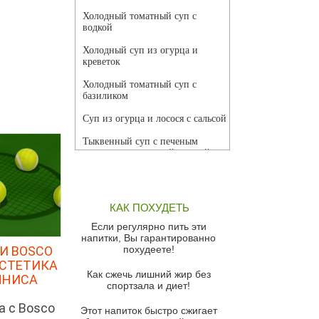
Холодный томатный суп с
водкой
Холодный суп из огурца и
креветок
Холодный томатный суп с
базиликом
Суп из огурца и лосося с сальсой
Тыквенный суп с печеным
чесноком и томатной сальсой
Грибной суп
Томатный суп с кремом из
КАК ПОХУДЕТЬ
красного перца
Если регулярно пить эти
Парижский луковый суп
напитки, Вы гарантированно
И BOSCO
похудеете!
Суп из спаржи и горошка с
ЭСТЕТИКА
сыром пармезан
Как сжечь лишний жир без
ННИСА
спортзала и диет!
Суп-крем из цветной капусты
а с Bosco
Этот напиток быстро сжигает
Французский луковый суп