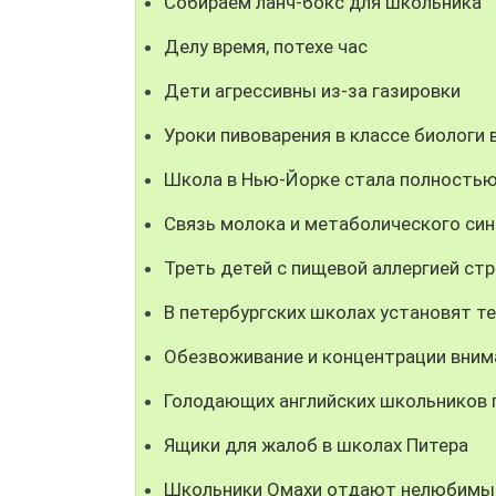
Собираем ланч-бокс для школьника
Делу время, потехе час
Дети агрессивны из-за газировки
Уроки пивоварения в классе биологи
Школа в Нью-Йорке стала полностью
Связь молока и метаболического си
Треть детей с пищевой аллергией с
В петербургских школах установят т
Обезвоживание и концентрации вним
Голодающих английских школьников 
Ящики для жалоб в школах Питера
Школьники Омахи отдают нелюбим