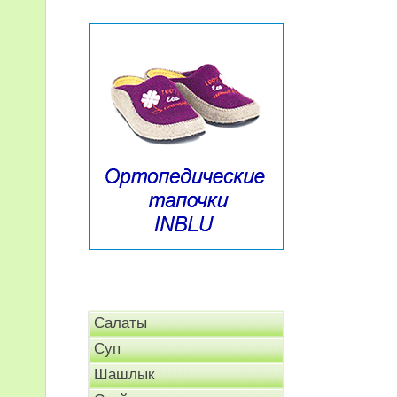
Салаты
Суп
Шашлык