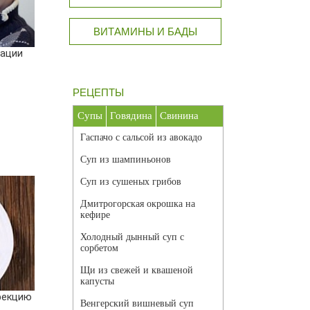
ВИТАМИНЫ И БАДЫ
рации
РЕЦЕПТЫ
Супы
Говядина
Свинина
Гаспачо с сальсой из авокадо
Суп из шампиньонов
Суп из сушеных грибов
Дмитрогорская окрошка на
кефире
Холодный дынный суп с
сорбетом
Щи из свежей и квашеной
капусты
фекцию
Венгерский вишневый суп