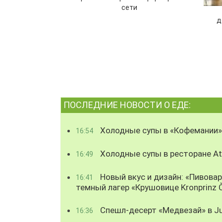
сети
д
ПОСЛЕДНИЕ НОВОСТИ О ЕДЕ:
Холодные супы в «Кофемании»
16:54
Холодные супы в ресторане Atl
16:49
Новый вкус и дизайн: «Пивова
16:41
темный лагер «Крушовице Kronprinz 
Спешл-десерт «Медвезай» в Ju
16:36