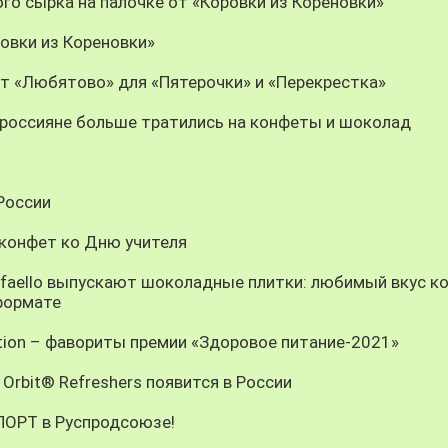
го сырка на палочке от «Коровки из Кореновки»
овки из Кореновки»
т «Любятово» для «Пятерочки» и «Перекрестка»
у россияне больше тратились на конфеты и шоколад
России
 конфет ко Дню учителя
Raffaello выпускают шоколадные плитки: любимый вкус к
формате
ition – фавориты премии «Здоровое питание-2021»
Orbit® Refreshers появится в России
СПОРТ в Руспродсоюзе!