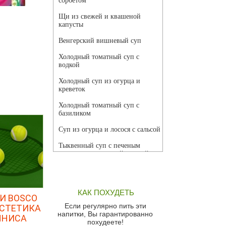
сорбетом
Щи из свежей и квашеной
капусты
Венгерский вишневый суп
Холодный томатный суп с
водкой
Холодный суп из огурца и
креветок
Холодный томатный суп с
базиликом
Суп из огурца и лосося с сальсой
Тыквенный суп с печеным
чесноком и томатной сальсой
Грибной суп
Томатный суп с кремом из
КАК ПОХУДЕТЬ
красного перца
И BOSCO
Если регулярно пить эти
ЭСТЕТИКА
Парижский луковый суп
напитки, Вы гарантированно
ННИСА
похудеете!