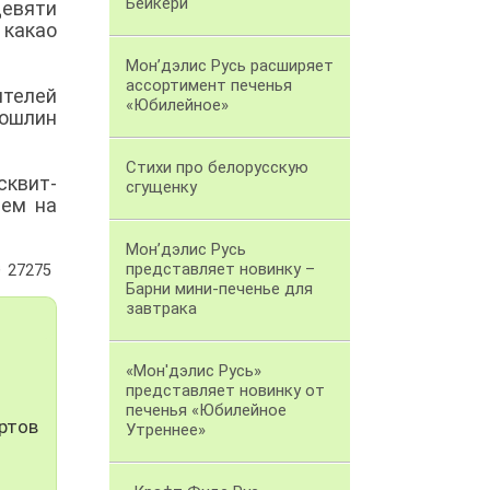
Бейкери
девяти
 какао
Мон’дэлис Русь расширяет
ассортимент печенья
ителей
«Юбилейное»
пошлин
Стихи про белорусскую
сквит-
сгущенку
ием на
Мон’дэлис Русь
представляет новинку –
27275
Барни мини-печенье для
завтрака
й
«Мон'дэлис Русь»
представляет новинку от
печенья «Юбилейное
ртов
Утреннее»