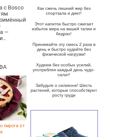
Суп из спаржи и горошка с
сыром пармезан
а с Bosco
Как сжечь лишний жир без
тям
спортзала и диет!
Суп-крем из цветной капусты
ноимённый
Этот напиток быстро сжигает
Французский луковый суп
е
избыток жира на вашей талии и
а —
бедрах!
Суп из баклажанов с моцареллой
...
и гремолатой
Принимайте эту смесь 2 раза в
Грибной крем-суп с кростини с
день и быстро худейте без
козьим сыром
физической нагрузки!
Суп мисо с зеленым луком и
Худеем без особых усилий,
ФА
тофу
употребляя каждый день чудо-
салат!
Суп из помидоров черри с песто
из рукколы
Забудьте о силиконе! Шесть
растений, которые способствуют
Португальский чесночный суп с
росту груди
яйцом
Авголемоно
Том ям с тофу
о пирога от
Ирландский картофельный суп
ux