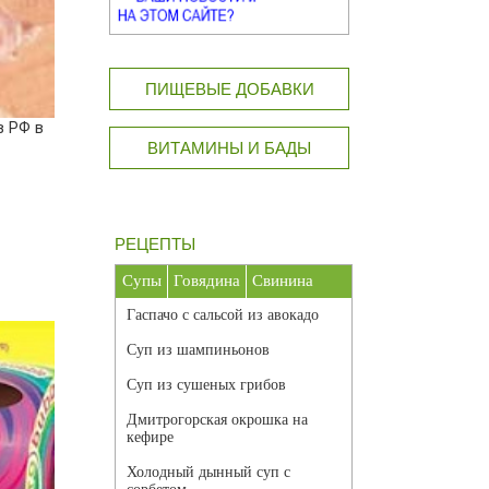
ПИЩЕВЫЕ ДОБАВКИ
в РФ в
ВИТАМИНЫ И БАДЫ
РЕЦЕПТЫ
Супы
Говядина
Свинина
Гаспачо с сальсой из авокадо
Суп из шампиньонов
Суп из сушеных грибов
Дмитрогорская окрошка на
кефире
Холодный дынный суп с