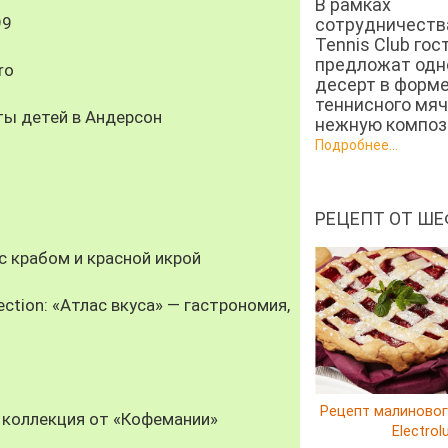
В рамках
99
сотрудничеств
Tennis Club гос
предложат од
ro
десерт в форм
теннисного мяч
ты детей в Андерсон
нежную компози
Подробнее...
РЕЦЕПТ ОТ ШЕ
 крабом и красной икрой
ection: «Атлас вкуса» — гастрономия,
Рецепт малиновог
 коллекция от «Кофемании»
Electrol