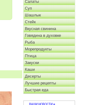
Салаты
Суп
Шашлык
Стейк
Вкусная свинина
Говядина в духовке
Рыба
Морепродукты
Птица
Закуски
Каши
Десерты
Лучшие рецепты
Быстрая еда