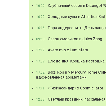
Клубничный сезон в Dizengof/
16:29
Холодные супы в Atlantica Bist
16:22
Пора андерсонить: День защи
16:16
Сезон сморчков в Jules Zang
09:58
Avero mio x Lumisfera
17:17
Блюдо дня: Крошка-картошка с
17:07
Balzi Rossi × Mercury Home Coll
17:02
вдохновленная ароматами
«ТехИнсайдер» х Cosmic latte
17:11
Светлый праздник: пасхальная
12:38