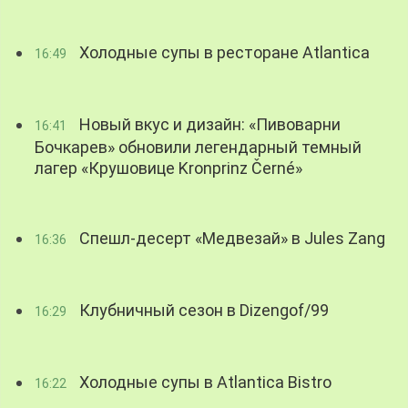
Холодные супы в ресторане Atlantica
16:49
Новый вкус и дизайн: «Пивоварни
16:41
Бочкарев» обновили легендарный темный
лагер «Крушовице Kronprinz Černé»
Спешл-десерт «Медвезай» в Jules Zang
16:36
Клубничный сезон в Dizengof/99
16:29
Холодные супы в Atlantica Bistro
16:22