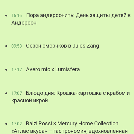
Пора андерсонить: День защиты детей в
16:16
Андерсон
Сезон сморчков в Jules Zang
09:58
Avero mio x Lumisfera
17:17
Блюдо дня: Крошка-картошка с крабом и
17:07
красной икрой
Balzi Rossi × Mercury Home Collection:
17:02
«Атлас вкуса» — гастрономия, вдохновленная