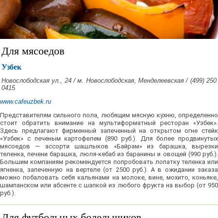
Для мясоедов
Узбек
Новослободская ул., 24 / м. Новослободская, Менделеевская / (499) 250
0415
www.cafeuzbek.ru
Представителям сильного пола, любящим мясную кухню, определенно
стоит обратить внимание на мультиформатный ресторан «Узбек».
Здесь предлагают фирменный запеченный на открытом огне стейк
«Узбек» с печеным картофелем (890 руб.). Для более продвинутых
мясоедов — ассорти шашлыков «Байрам» из барашка, вырезки
теленка, печени барашка, люля-кебаб из баранины и овощей (990 руб.).
Большим компаниям рекомендуется попробовать лопатку теленка или
ягненка, запеченную на вертеле (от 2500 руб.). А в ожидании заказа
можно побаловать себя кальянами на молоке, вине, мохито, коньяке,
шампанском или абсенте с шапкой из любого фрукта на выбор (от 950
руб.).
Для футбольных болельщиков