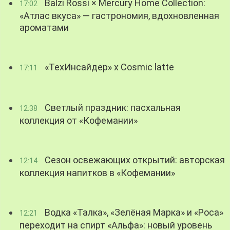
Balzi Rossi × Mercury Home Collection:
17:02
«Атлас вкуса» — гастрономия, вдохновленная
ароматами
«ТехИнсайдер» х Cosmic latte
17:11
Светлый праздник: пасхальная
12:38
коллекция от «Кофемании»
Сезон освежающих открытий: авторская
12:14
коллекция напитков в «Кофемании»
Водка «Талка», «Зелёная Марка» и «Роса»
12:21
переходит на спирт «Альфа»: новый уровень