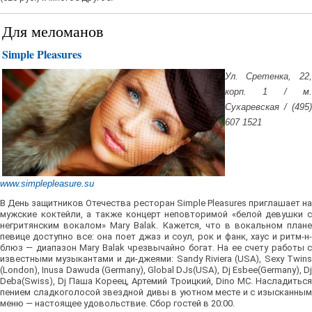
Для меломанов
Simple Pleasures
Ул. Сретенка, 22,
корп. 1 / м.
Сухаревская / (495)
607 1521
www.simplepleasure.su
В День защитников Отечества ресторан Simple Pleasures приглашает на
мужские коктейли, а также концерт неповторимой «белой девушки с
негритянским вокалом» Mary Balak. Кажется, что в вокальном плане
певице доступно все: она поет джаз и соул, рок и фанк, хаус и ритм-н-
блюз — диапазон Mary Balak чрезвычайно богат. На ее счету работы с
известными музыкантами и ди-джеями: Sandy Riviera (USA), Sexy Twins
(London), Inusa Dawuda (Germany), Global DJs(USA), Dj Esbee(Germany), Dj
Deba(Swiss), Dj Паша Кореец, Артемий Троицкий, Dino MC. Насладиться
пением сладкоголосой звездной дивы в уютном месте и с изысканным
меню — настоящее удовольствие. Сбор гостей в 20:00.