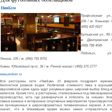
ПивБум
Профсоюзная ул.,
109 / м. Коньково /
(495) 420 0027
Бутырская ул., 89 /
м. Дмитровская /
(499) 798 4045
Подольск, ул.
Ленина, 105 / м. (496) 755 8701
Химки, Юбилейный пр-т, 36 / м. Речной вокзал / (495) 575 2777
www.pivbum.ru
Все рестораны сети «ПивБум» 23 февраля поздравят мужчин
бесплатной рюмкой водки. Любителей отменного пива и хорошей
европейской кухни здесь ждут разумные цены, широкий выбор блюд и
напитков. Кроме того, в ресторанах, стилизованных под пивоваренное
производство, есть где развернуться и поболеть за «наших». Все
самые важные и интересные спортивные мероприятия транслируются
на проекционных и широкоформатных телевизионных экранах. А это
значит, что в ближайшее время можно смело отправляться в