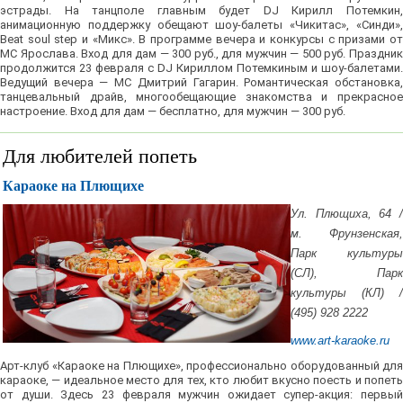
эстрады. На танцполе главным будет DJ Кирилл Потемкин,
анимационную поддержку обещают шоу-балеты «Чикитас», «Синди»,
Beat soul step и «Микс». В программе вечера и конкурсы с призами от
МС Ярослава. Вход для дам — 300 руб., для мужчин — 500 руб. Праздник
продолжится 23 февраля с DJ Кириллом Потемкиным и шоу-балетами.
Ведущий вечера — МС Дмитрий Гагарин. Романтическая обстановка,
танцевальный драйв, многообещающие знакомства и прекрасное
настроение. Вход для дам — бесплатно, для мужчин — 300 руб.
Для любителей попеть
Караоке на Плющихе
Ул. Плющиха, 64 /
м. Фрунзенская,
Парк культуры
(СЛ), Парк
культуры (КЛ) /
(495) 928 2222
www.art-karaoke.ru
Арт-клуб «Караоке на Плющихе», профессионально оборудованный для
караоке, — идеальное место для тех, кто любит вкусно поесть и попеть
от души. Здесь 23 февраля мужчин ожидает супер-акция: первый