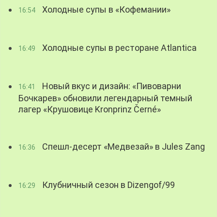
Холодные супы в «Кофемании»
16:54
Холодные супы в ресторане Atlantica
16:49
Новый вкус и дизайн: «Пивоварни
16:41
Бочкарев» обновили легендарный темный
лагер «Крушовице Kronprinz Černé»
Спешл-десерт «Медвезай» в Jules Zang
16:36
Клубничный сезон в Dizengof/99
16:29