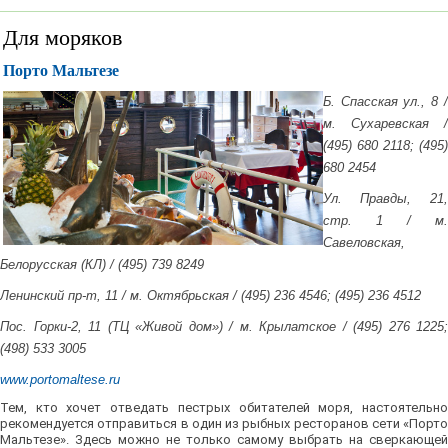
Для моряков
Порто Мальтезе
Б. Спасская ул., 8 /
м. Сухаревская /
(495) 680 2118; (495)
680 2454
Ул. Правды, 21,
стр. 1 / м.
Савеловская,
Белорусская (КЛ) / (495) 739 8249
Ленинский пр-т, 11 / м. Октябрьская / (495) 236 4546; (495) 236 4512
Пос. Горки-2, 11 (ТЦ «Живой дом») / м. Крылатское / (495) 276 1225;
(498) 533 3005
www.portomaltese.ru
Тем, кто хочет отведать пестрых обитателей моря, настоятельно
рекомендуется отправиться в один из рыбных ресторанов сети «Порто
Мальтезе». Здесь можно не только самому выбрать на сверкающей