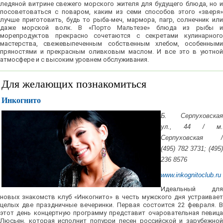
ледяной витрине свежего морского жителя для будущего блюда, но и
посоветоваться с поваром, каким из семи способов этого «зверя»
лучше приготовить, будь то рыба-меч, мармора, пагр, солнечник или
даже морской волк. В «Порто Мальтезе» блюда из рыбы и
морепродуктов прекрасно сочетаются с секретами кулинарного
мастерства, свежевыпеченным собственным хлебом, особенными
пряностями и прекрасным оливковым маслом. И все это в уютной
атмосфере и с высоким уровнем обслуживания.
Для желающих познакомиться
Инкогнито
Б. Серпуховская
ул., 44 / м.
Серпуховская /
(495) 782 3731; (495)
236 8576
www.inkognitoclub.ru
Идеальный для
новых знакомств клуб «Инкогнито» в честь мужского дня устраивает
целых две праздничные вечеринки. Первая состоится 22 февраля. В
этот день концертную программу представит очаровательная певица
Люсьен, которая исполнит попурри песен российской и зарубежной