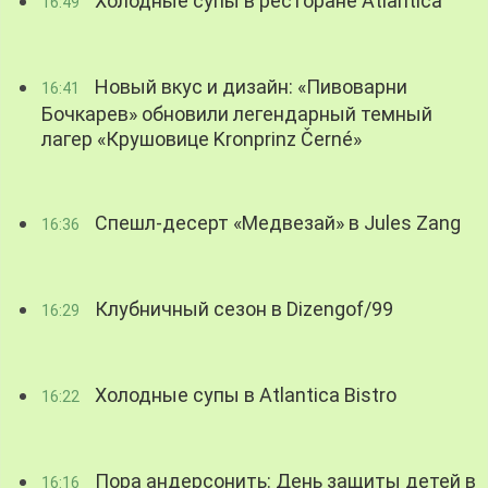
Холодные супы в ресторане Atlantica
16:49
Новый вкус и дизайн: «Пивоварни
16:41
Бочкарев» обновили легендарный темный
лагер «Крушовице Kronprinz Černé»
Спешл-десерт «Медвезай» в Jules Zang
16:36
Клубничный сезон в Dizengof/99
16:29
Холодные супы в Atlantica Bistro
16:22
Пора андерсонить: День защиты детей в
16:16