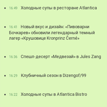
Холодные супы в ресторане Atlantica
16:49
Новый вкус и дизайн: «Пивоварни
16:41
Бочкарев» обновили легендарный темный
лагер «Крушовице Kronprinz Černé»
Спешл-десерт «Медвезай» в Jules Zang
16:36
Клубничный сезон в Dizengof/99
16:29
Холодные супы в Atlantica Bistro
16:22