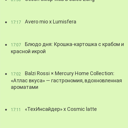
Avero mio x Lumisfera
17:17
Блюдо дня: Крошка-картошка с крабом и
17:07
красной икрой
Balzi Rossi × Mercury Home Collection:
17:02
«Атлас вкуса» — гастрономия, вдохновленная
ароматами
«ТехИнсайдер» х Cosmic latte
17:11