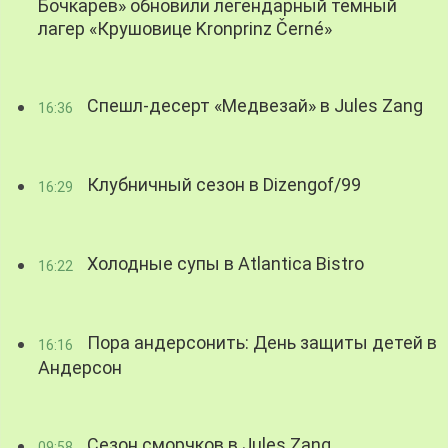
Бочкарев» обновили легендарный темный
лагер «Крушовице Kronprinz Černé»
Спешл-десерт «Медвезай» в Jules Zang
16:36
Клубничный сезон в Dizengof/99
16:29
Холодные супы в Atlantica Bistro
16:22
Пора андерсонить: День защиты детей в
16:16
Андерсон
Сезон сморчков в Jules Zang
09:58