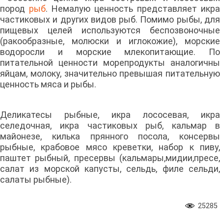
пород
рыб
. Немалую ценность представляет икра
частиковых и других видов рыб. Помимо рыбы, для
пищевых целей используются беспозвоночные
(ракообразные, молюски и иглокожие), морские
водоросли и морские млекопитающие. По
питательной ценности морепродукты аналогичны
яйцам, молоку, значительно превышая питательную
ценность мяса и рыбы.
Деликатесы рыбные, икра лососевая, икра
селедочная, икра частиковых рыб, кальмар в
майонезе, килька прянного посола, консервы
рыбные, крабовое мясо креветки, набор к пиву,
паштет рыбный, пресервы (кальмары,мидии,пресе,
салат из морской капусты, сельдь, филе сельди,
салаты рыбные).
25285