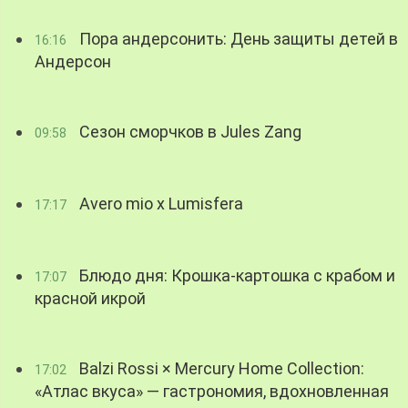
Пора андерсонить: День защиты детей в
16:16
Андерсон
Сезон сморчков в Jules Zang
09:58
Avero mio x Lumisfera
17:17
Блюдо дня: Крошка-картошка с крабом и
17:07
красной икрой
Balzi Rossi × Mercury Home Collection:
17:02
«Атлас вкуса» — гастрономия, вдохновленная