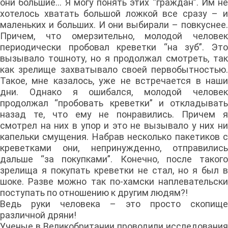
они большие… Я могу понять этих “граждан”. Им не
хотелось хватать большой ложкой все сразу – и
маленьких и больших. И они выбирали – повкуснее.
Причем, что омерзительно, молодой человек
периодически пробовал креветки “на зуб”. Это
вызывало тошноту, но я продолжал смотреть, так
как зрелище захватывало своей первобытностью.
Такое, мне казалось, уже не встречается в наши
дни. Однако я ошибался, молодой человек
продолжал “пробовать креветки” и откладывать
назад те, что ему не понравились. Причем я
смотрел на них в упор и это не вызывало у них ни
капельки смущения. Набрав несколько пакетиков с
креветками они, непринужденно, отправились
дальше “за покупками”. Конечно, после такого
зрелища я покупать креветки не стал, но я был в
шоке. Разве можно так по-хамски наплевательски
поступать по отношению к другим людям?!
Ведь руки человека – это просто скопище
различной дряни!
Ученые в Великобритании проводили исследования