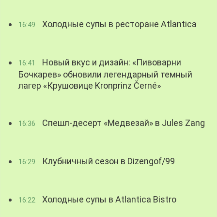
Холодные супы в ресторане Atlantica
16:49
Новый вкус и дизайн: «Пивоварни
16:41
Бочкарев» обновили легендарный темный
лагер «Крушовице Kronprinz Černé»
Спешл-десерт «Медвезай» в Jules Zang
16:36
Клубничный сезон в Dizengof/99
16:29
Холодные супы в Atlantica Bistro
16:22