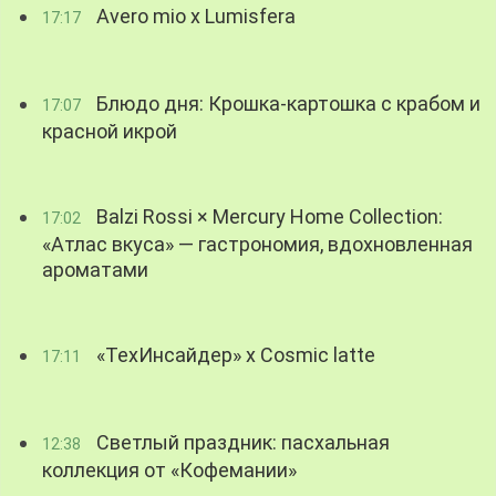
Avero mio x Lumisfera
17:17
Блюдо дня: Крошка-картошка с крабом и
17:07
красной икрой
Balzi Rossi × Mercury Home Collection:
17:02
«Атлас вкуса» — гастрономия, вдохновленная
ароматами
«ТехИнсайдер» х Cosmic latte
17:11
Светлый праздник: пасхальная
12:38
коллекция от «Кофемании»